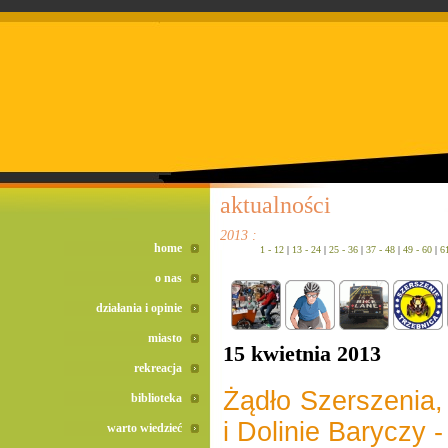
doreta bez recepty
duomox bez recepty
izotek bez recepty
aktualności
2013 :
home
1 - 12
|
13 - 24
|
25 - 36
|
37 - 48
|
49 - 60
|
6
o nas
działania i opinie
miasto
15 kwietnia 2013
rekreacja
Żądło Szerszenia,
biblioteka
i Dolinie Baryczy 
warto wiedzieć