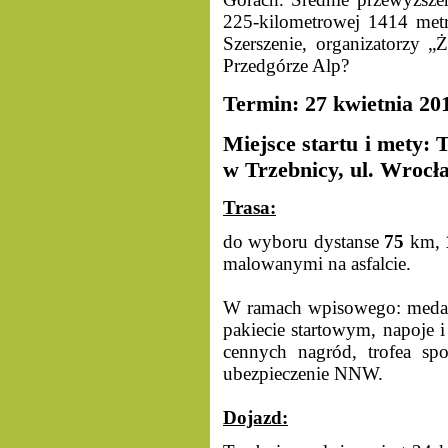
225-kilometrowej 1414 met
Szerszenie, organizatorzy „
Przedgórze Alp?
Termin: 27 kwietnia 201
Miejsce startu i mety: 
w Trzebnicy, ul. Wrocł
Trasa:
do wyboru dystanse
75
km,
malowanymi na asfalcie.
W ramach wpisowego: medal 
pakiecie startowym, napoje i
cennych nagród, trofea sp
ubezpieczenie NNW.
Dojazd: