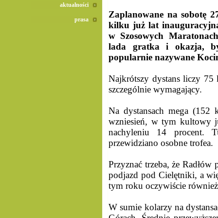
aktualności
Zaplanowane na sobotę 27 
prasa
kilku już lat inauguracyj
w Szosowych Maratonach
lada gratka i okazja, b
popularnie nazywane Kocim
Najkrótszy dystans liczy 75 
szczególnie wymagający.
Na dystansach mega (152 k
wzniesień, w tym kultowy 
nachyleniu 14 procent. T
przewidziano osobne trofea.
Przyznać trzeba, że Radłów p
podjazd pod Cielętniki, a w
tym roku oczywiście również
W sumie kolarzy na dystansa
Górach. Średnie przewyższen