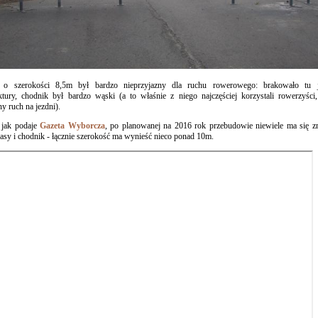
 o szerokości 8,5m był bardzo nieprzyjazny dla ruchu rowerowego: brakowało tu j
uktury, chodnik był bardzo wąski (a to właśnie z niego najczęściej korzystali rowerzyśc
y ruch na jezdni).
, jak podaje
Gazeta Wyborcza
, po planowanej na 2016 rok przebudowie niewiele ma się zm
pasy i chodnik - łącznie szerokość ma wynieść nieco ponad 10m.