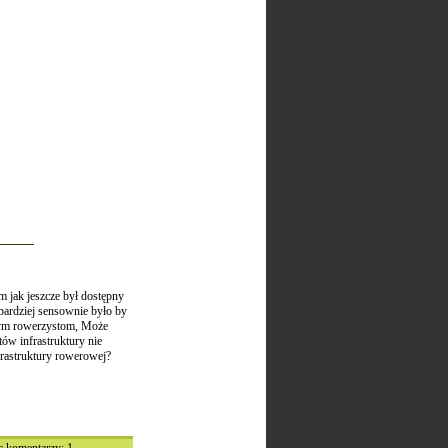
m jak jeszcze był dostępny
jbardziej sensownie było by
znym rowerzystom, Może
ów infrastruktury nie
frastruktury rowerowej?