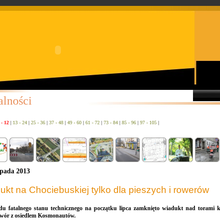
alności
 - 12
|
13 - 24
|
25 - 36
|
37 - 48
|
49 - 60
|
61 - 72
|
73 - 84
|
85 - 96
|
97 - 105
|
opada 2013
ukt na Chociebuskiej tylko dla pieszych i rowerów
u fatalnego stanu technicznego na początku lipca zamknięto wiadukt nad torami ko
ór z osiedlem Kosmonautów.