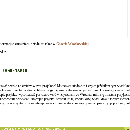
nformacji o zamknięciu wiaduktu także w
Gazecie Wrocławskiej
.
sisz
 jakaś szansa na zmiany w tym projekcie? Mieszkam niedaleko i często jeździłam tym wiadukte
chodów. Jest to bardzo ruchliwa droga i spora liczba rowerzystów z niej korzysta, przecież na
etapie projektu wprowadzić pas dla rowerów. Słyszałam, że Wrocław mini się miastem przyja
 udowodnią włodarze i na etapie projektu remontu ulic, chodników, wiaduktów i innych element
ją o rowerzystach. I czy istnieje jakaś strona na której można zgłaszać propozycje poprawy in
 SWÓJ KOMENTARZ -
dnia 2026 - 08 - 08