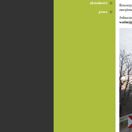
aktualności
Rowerzyś
zawężona
prasa
Jednocz
wariację