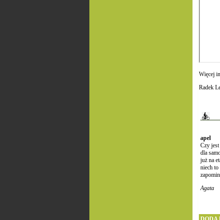
Więcej i
Radek Le
apel
Czy jest
dla samo
już na 
niech to
zapomina
Agata
DODAJ