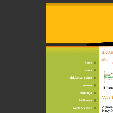
doreta bez recepty
duomox bez recepty
izotek bez recepty
aktu
2013 :
home
1
o nas
działania i opinie
miasto
11 list
rekreacja
Wiad
biblioteka
Z powod
warto wiedzieć
Nowy Dw