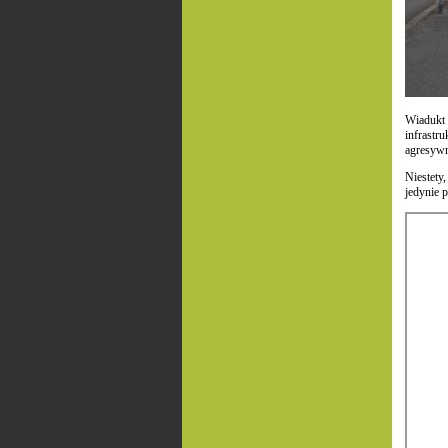
Wiadukt
infrastr
agresywn
Niestety
jedynie 