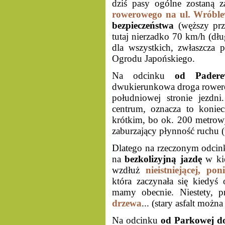
dziś pasy ogólne zostaną 
rowerowego na ul. Wróble
bezpieczeństwa
(węższy prz
tutaj nierzadko 70 km/h (dłu
dla wszystkich, zwłaszcza p
Ogrodu Japońskiego.
Na odcinku
od Padere
dwukierunkowa droga rowerow
południowej stronie jezdn
centrum, oznacza to konie
krótkim, bo ok. 200 metrowy
zaburzający płynność ruchu (
Dlatego na rzeczonym odcin
na
bezkolizyjną jazdę
w ki
wzdłuż
nieistniejącej, po
która zaczynała się kiedyś
mamy obecnie. Niestety, 
drzewa
... (stary asfalt moż
Na odcinku
od Parkowej d