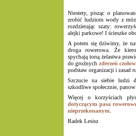
Niestety, pisząc o planowan
zrobić ludziom wody z móz
rozdzierając szaty: rower
alejki parkowe! I ścieszke o
A potem się dziwimy, że na
droga rowerowa. Że kie
spychają toną żelastwa praw
do groźnych
zderzeń czoło
podstaw organizacji i zasad 
Szczucie na siebie ludzi 
szkodliwe społecznie, pano
Więcej o korzyściach pł
dotyczącym pasa rowerowe
nieprzekonanym
.
Radek Lesisz