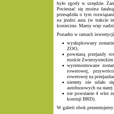
było zgody w urzędzie. Zam
Pocieszać się można fataln
przesądziła o tym rozwiązan
na jezdni auta (w trakcie i
konieczne. Mamy więc nadziej
Ponadto w ramach inwestycji
wysłupkowany zostanie
ZOO;
powstaną przejazdy r
moście Zwierzynieckim 
wyremontowane zostan
rowerowej, przywróco
rowerowej na przejazdac
niestety nie udało si
autobusowych na starej
nie powstanie 4 wlot z
komisji BRD).
W galerii obok prezentujemy