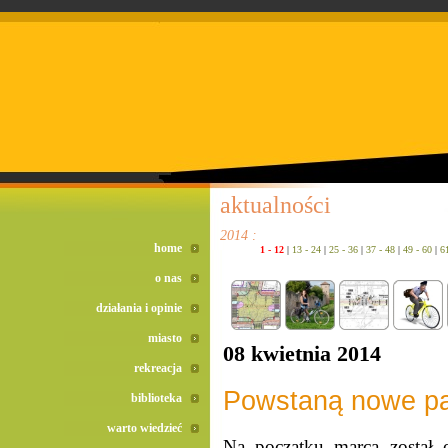
doreta bez recepty
duomox bez recepty
izotek bez recepty
aktualności
2014 :
home
1 - 12
|
13 - 24
|
25 - 36
|
37 - 48
|
49 - 60
|
6
o nas
działania i opinie
miasto
08 kwietnia 2014
rekreacja
Powstaną nowe pa
biblioteka
warto wiedzieć
Na początku marca został 