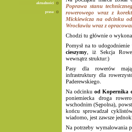
aktualności
Poprawa stanu techniczneg
rowerowego wraz z korekt
prasa
Mickiewicza na odcinku od
Wrocławiu wraz z opracowa
Chodzi tu głównie o wykon
Pomysł na to udogodnienie 
cieszymy
, iż Sekcja Row
wewnątrz struktur:)
Pasy dla rowerów maj
infrastruktury dla rowerzy
Paderewskiego.
Na odcinku
od Kopernika 
poniemiecka droga rower
wschodnim (Sępolna), powsta
końcu sprowadzał cyklistó
wiadomo, jest zawsze jedno
Na potrzeby wymalowania pas