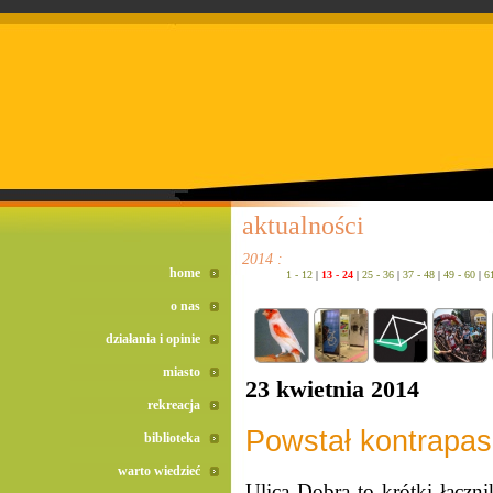
doreta bez recepty
duomox bez recepty
izotek bez recepty
aktualności
2014 :
home
1 - 12
|
13 - 24
|
25 - 36
|
37 - 48
|
49 - 60
|
6
o nas
działania i opinie
miasto
23 kwietnia 2014
rekreacja
Powstał kontrapas 
biblioteka
warto wiedzieć
Ulica Dobra to krótki łączn