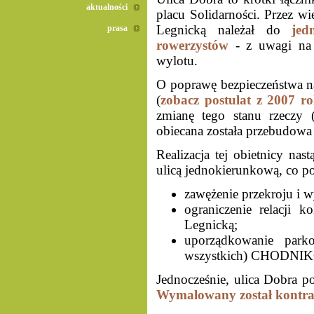
aktualności
placu Solidarności. Przez wi
Legnicką należał do
jed
prasa
rowerzystów
- z uwagi na 
wylotu.
O poprawę bezpieczeństwa n
(
zobacz postulat z 2007 r
zmianę tego stanu rzeczy 
obiecana została przebudowa
Realizacja tej obietnicy nas
ulicą jednokierunkową, co po
zawężenie przekroju i w
ograniczenie relacji 
Legnicką;
uporządkowanie par
wszystkich) CHODN
Jednocześnie, ulica Dobra p
Wymalowany został kontr