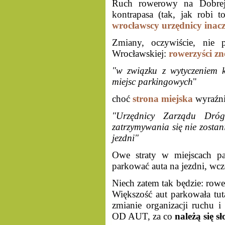
Ruch rowerowy na Dobrej
kontrapasa (tak, jak robi 
wrocławscy urzędnicy inacze
Zmiany, oczywiście, nie p
Wrocławskiej:
rowerzyści
zn
"w związku z wytyczeniem k
miejsc parkingowych
"
choć
strona miejska
wyraźni
"Urzędnicy Zarządu Dróg
zatrzymywania się nie zostan
jezdni"
Owe straty w miejscach pa
parkować auta na jezdni, wcz
Niech zatem tak będzie: rowe
Większość aut parkowała tuta
zmianie organizacji ruch
OD AUT, za co
należą się s