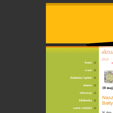
doreta bez recepty
duomox bez recepty
izotek bez recepty
aktu
2014 :
home
1
o nas
działania i opinie
miasto
10 maj
rekreacja
Nasz
biblioteka
Bałty
warto wiedzieć
W dniu 1