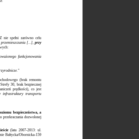
ż:
]
Z nie spełni zarówno celu
przemieszczania [...],
przy
owych:
noważonego funkcjonowania
rzyrodnicze."
ochodowego (brak remontu
Strefy 30, brak bezpiecznej
niczeń prędkości), co jest
 infrastruktury transportu
poziomu bezpieczeństwa, a
go przekraczania dozwolonej
ieście
(lata 2007-2013: ul.
nie Bałtycka/Obornicka-159