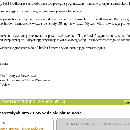
ej. Jeśli środki oraz szerokość pasa drogowego są ograniczone - nadanie priorytetu chodniko
nienie ciągłości chodników, wyniesienie przejść dla pieszych.
a geometrii przewymiarowanego skrzyżowania ul. Obornickiej z osiedlową ul. Parnickieg
ie łuków, zaznaczenie wjazdu do Strefy 30, np. tzw. uszy Myszki Miki, likwidacja prawo-
.
naczenie odzyskanej przestrzeni na pasy rowerowe (typ "kopenhaski", wyniesione w stosunku
od Bezpiecznej do Bałtyckiej); rezygnacja z konfliktowego ciągu pieszo-rowerowego po zachodni
adzenie ograniczenia do 40 km/h i fizyczne wymuszenie jego przestrzegania.
aniem,
ska Inicjatywa Rowerowa
two Upiększania Miasta Wrocławia
Wrocław
 SWÓJ KOMENTARZ -
dnia 2026 - 08 - 06
ilo
pozostałych artykułów w dziale aktualności
5-10
1 - 12
|
13 - 24
|
25 - 36
|
37 - 48
|
49 - 60
|
61 - 72
|
sze uwagi do projektu