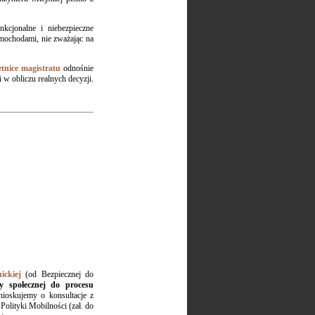
nkcjonalne i niebezpieczne
amochodami, nie zważając na
etnice magistratu
odnośnie
w obliczu realnych decyzji.
ickiej
(od Bezpiecznej do
y społecznej do procesu
ioskujemy o konsultacje z
olityki Mobilności (zał. do