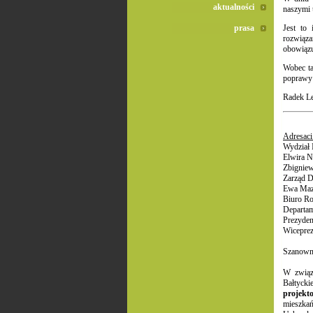
aktualności
naszymi 
prasa
Jest to 
rozwiąza
obowiązu
Wobec ta
poprawy 
Radek Le
Adresaci
Wydział 
Elwira 
Zbignie
Zarząd D
Ewa Maz
Biuro R
Departam
Prezyden
Wicepre
Szanown
W związ
Bałtycki
projekt
mieszkań