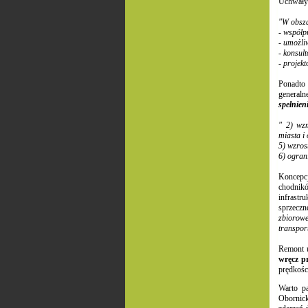
Uchwały 
"W obszar
- współp
- umożli
- konsul
- projek
Ponadto
generaln
spełnien
" 2) wz
miasta i 
5) wzros
6) ogran
Koncepc
chodnikó
infrastr
sprzeczn
zbiorowe
transpo
Remont u
wręcz p
prędkośc
Warto p
Obornick