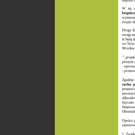
zdarzeń 
W tej s
bezpie
wymuszen
zwęzić d
Droga kl
uwagi na
te będą
z
we Wrocł
Wrocław
"- proje
pieszym 
- wprowa
- promow
Zgodnie
ruchu p
promowa
utworzy
zlikwido
fizyczne
finansow
Obornick
Oprócz p
zastosow
1. Zwięk