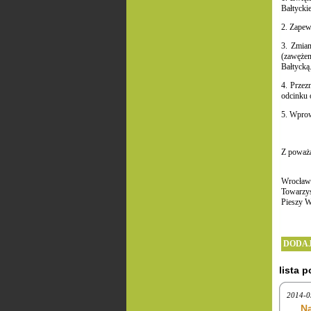
Bałtycki
2. Zapew
3. Zmian
(zawężen
Bałtycką
4. Przez
odcinku 
5. Wprow
Z poważ
Wrocław
Towarzys
Pieszy 
DODAJ
lista 
2014-0
Na