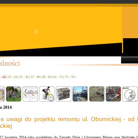
alności
 - 12
|
13 - 24
|
25 - 36
|
37 - 48
|
49 - 60
|
61 - 72
|
73 - 76
|
a 2014
e uwagi do projektu remontu ul. Obornickiej - od
ckiej
7 kwietnia 2014 roku wysłaliśmy do Zarządu Dróg i Utrzymania Miasta oraz Wydziału In