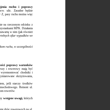
ojenia ruchu i poprawy
ww. ulic. Zasadne będzie
sy Z, pasy ruchu można więc
nie na rzeczonym odcinku z
przystankami MPK. Działania
 zawartą w nim (jak również
ertelnych ofiar wypadków we
ikom ruchu, w szczególności
liwości poprawy warunków
ieszy i rowerowy mają być
y wyremontować chodniki i
wymiarowane skrzyżowania,
tem, jeśli starczy środków
 samochodowego. Remont ul.
ikom rowerów.
emy
wstępne uwagi,
których
enie dróg rowerowych na ul.