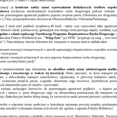
drogowych, 21 lekko i 1 ciężko ranna osoba).
ytuacji za
konieczne należy uznać wprowadzenie dodatkowych środków uspok
czeństwa
(zwłaszcza niechronionych uczestników ruchu drogowego) podczas remontu 
ie przestrzegania ograniczeń prędkości poprzez zwężenie pasów (Obornicka jest drogą kla
o 2,75m) i przeprojektowanie skrzyżowań Obornicka/Bałtycka i Obornicka/Parnickiego.
asy Z może mieć prędkość projektową 40 km/h - należy więc wprowadzić takie ogranicze
 bliskość szkoły podstawowej i gimnazjum oraz dużego ruchu pieszego między osiedlami, a 
godne z celami rządowego Narodowego Programu Bezpieczeństwa Ruchu Drogowego
i
awskiej Polityce Mobilności) tzw.
"Wizją Zero"
(za WPM:
"przyjmuje się wizję „ zero śmi
iu”
). Najważniejszy obecnie dokument dot. transportu w naszym mieście zakłada także:
ktowanie inwestycji transportowych w sposób zapewniający bezpieczeństwo wszystkim uczestn
i rowerzystom,
dzanie rozwiązań technicznych na rzecz poprawy bezpieczeństwa ruchu drogowego,
anie wysokiej kultury jazdy".
 z postanowieniami tego dokumentu,
za szkodliwe należy uznać niedostrzeganie moż
ieszego i rowerowego w trakcie tej inwestycji.
Warto zauważyć, że skoro transport p
ne, a indywidualny transport samochodowy ograniczany, w pierwszej kolejności należ
ć wyniesione przejścia piesze, wygodne, obustronne ciągi rowerowe, przebudować prze
wać niepotrzebne pasy do skrętów, wprowadzić
 szykany zachęcające kierowców do przestrzegania ograniczeń prędkości - a dopiero po
ych i miejsca w pasie drogowym, zająć się infrastrukturą przeznaczoną dla transportu
iej i Bałtyckiej jest bardzo dobrą okazją, by rzeczywiście nadać priorytet pieszym i użytkown
rośby o włączenie strony społecznej w konsultacje opisanego powyżej projektu, przekazuj
anie umożliwi wykonanie remontu tych dwóch ulic zgodnie z zapisami Polityki Mobilności:
szenie zakresu remontu o chodniki i drogi rowerowe na ul. Obornickiej i Bałtyckiej. Poszerz