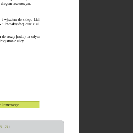
m i drogom rowerowym.
o i wjazdem do sklepu Lidl
 i lewoskrętów) oraz z ul.
 do reszty jezdni) na całym
ej stronie ulicy.
sc komentarzy:
73 - 76
|