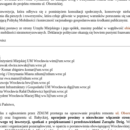
uwagami do projektu remontu ul. Obornickiej.
inwestycja, która odbywa się z pominięciem konsultacji społecznych, konserwuje niefu
nia dla pieszych i rowerzystów, która celuje głównie w poprawę warunków poruszania się s
jącą Politykę Mobilności i konieczność racjonalnego gospodarowania środkami publicznymi.
kiej postawy ze strony Urzędu Miejskiego i jego spółek, musimy poddać w wątpliwość
obi
mobilności niezmotoryzowanych. Deklaracje polityczne okazują się bowiem pustymi frazesami 
sisz
:
Inżynierii Miejskiej UM Wrocławia wim@um.wroc.pl
Nowak elwira.nowak@um.wroc.pl
w Komar zbigniew.komar@um.wroc.pl
róg i Utrzymania Miasta zdium@zdium.wroc.pl
ur ewa.mazur@zdium.wroc.pl
ozwoju Wrocławia brw@um.wroc.pl
ent Infrastruktury i Gospodarki UM Wrocławia dig@um.wroc.pl
ta Wrocławia Rafał Dutkiewicz bpr@um.wroc.pl
zydent Wrocławia Maciej Bluj ww3@um.wroc.pl
i Państwo,
ku z ogłoszeniem przez ZDiUM przetargu na opracowanie projektu remontu
ul. Oborn
ej) oraz fragmentu ul. Bałtyckiej,
uprzejmie prosimy o niezwłoczne włączenie stron
owego tej inwestycji, spotkań z projektantami i przedstawicielami Zarządu Dróg.
Wn
cami i organizacjami pozarządowymi, w oparciu o postanowienia obowiązującej Wrocławskiej P