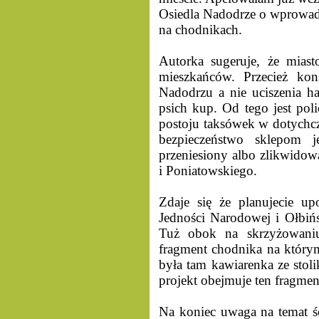
Osiedla Nadodrze o wprowa
na chodnikach.
Autorka sugeruje, że mias
mieszkańców. Przecież kon
Nadodrzu a nie uciszenia h
psich kup. Od tego jest poli
postoju taksówek w dotychc
bezpieczeństwo sklepom 
przeniesiony albo zlikwidowa
i Poniatowskiego.
Zdaje się że planujecie u
Jedności Narodowej i Ołbińs
Tuż obok na skrzyżowaniu
fragment chodnika na którym
była tam kawiarenka ze stol
projekt obejmuje ten fragmen
Na koniec uwaga na temat ś