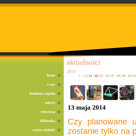
doreta bez recepty
duomox bez recepty
izotek bez recepty
aktualności
2014 :
home
1 - 12
|
13 - 24
|
25 - 36
|
37 - 48
|
49 - 60
|
6
o nas
działania i opinie
miasto
13 maja 2014
rekreacja
Czy planowane u
biblioteka
zostanie tylko na 
warto wiedzieć