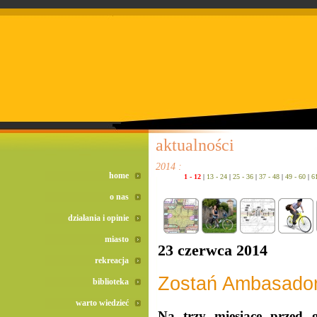
doreta bez recepty
duomox bez recepty
izotek bez recepty
aktualności
2014 :
home
1 - 12
|
13 - 24
|
25 - 36
|
37 - 48
|
49 - 60
|
6
o nas
działania i opinie
miasto
23 czerwca 2014
rekreacja
Zostań Ambasado
biblioteka
warto wiedzieć
Na trzy miesiące przed 