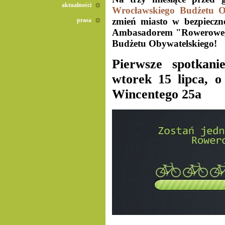
aktualności
Wrocławskiego Budżetu O
zmień miasto w bezpieczne
prasa
Ambasadorem "Rowerowego
Budżetu Obywatelskiego!
Pierwsze spotkan
wtorek 15 lipca, 
Wincentego 25a