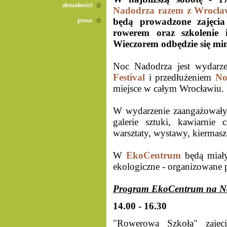
aktualności
Nadodrza razem z Wrocła
będą prowadzone zajęcia 
prasa
rowerem oraz szkolenie 
Wieczorem odbędzie się mi
Noc Nadodrza jest wydarz
Festival
i przedłużeniem
No
miejsce w całym Wrocławiu.
W wydarzenie zaangażowały 
galerie sztuki, kawiarnie
warsztaty, wystawy, kiermasz
W
EkoCentrum
będą miały
ekologiczne - organizowane 
Program EkoCentrum na No
14.00 - 16.30
"Rowerowa Szkoła" zajęci