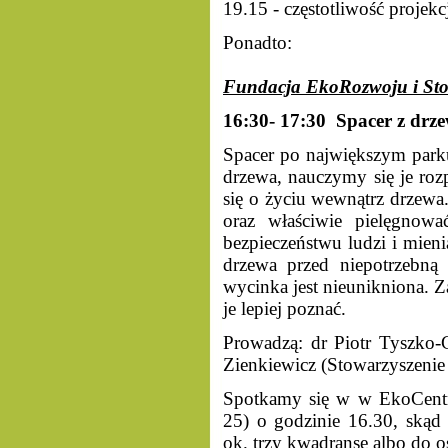
19.15 - częstotliwość projekc
Ponadto:
Fundacja EkoRozwoju i Stow
16:30- 17:30 Spacer z drz
Spacer po największym park
drzewa, nauczymy się je ro
się o życiu wewnątrz drzewa
oraz właściwie pielęgnow
bezpieczeństwu ludzi i mien
drzewa przed niepotrzebną w
wycinka jest nieunikniona. Z
je lepiej poznać.
Prowadzą: dr Piotr Tyszko
Zienkiewicz (Stowarzyszenie
Spotkamy się w w EkoCentr
25) o godzinie 16.30, skąd 
ok. trzy kwadranse albo do os