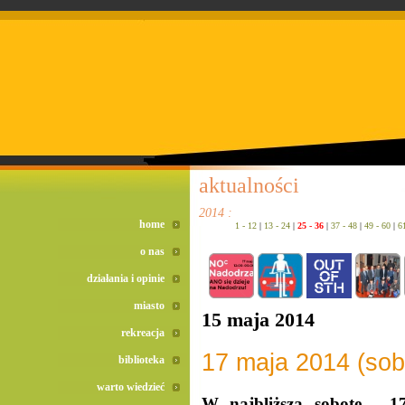
doreta bez recepty
duomox bez recepty
izotek bez recepty
aktualności
2014 :
home
1 - 12
|
13 - 24
|
25 - 36
|
37 - 48
|
49 - 60
|
6
o nas
działania i opinie
miasto
15 maja 2014
rekreacja
17 maja 2014 (so
biblioteka
warto wiedzieć
W najbliższą sobotę -