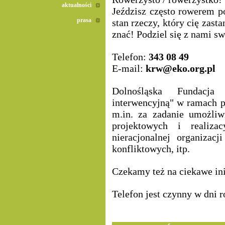
aktualności
Jeździsz często rowerem 
prasa
stan rzeczy, który cię zas
znać! Podziel się z nami sw
Telefon:
343 08 49
E-mail:
krw@eko.org.pl
Dolnośląska Fundacja
interwencyjną" w ramach 
m.in. za zadanie umożli
projektowych i realizacy
nieracjonalnej organizacj
konfliktowych, itp.
Czekamy też na ciekawe in
Telefon jest czynny w dni 