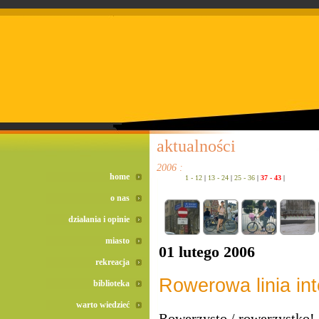
doreta bez recepty
duomox bez recepty
izotek bez recepty
aktualności
2006 :
home
1 - 12
|
13 - 24
|
25 - 36
|
37 - 43
|
o nas
działania i opinie
miasto
01 lutego 2006
rekreacja
Rowerowa linia in
biblioteka
warto wiedzieć
Rowerzysto / rowerzystko!