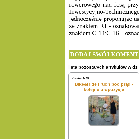
rowerowego nad fosą prz
Inwestycyjno-Techniczne
jednocześnie proponując us
ze znakiem
R1 -
oznakowan
znakiem C-13/C-16 – oznac
DODAJ SWÓJ KOMENT
lista pozostałych artykułów w dzi
2006-03-10
Bike&Ride i ruch pod prąd -
kolejne propozycje