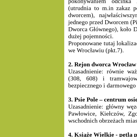
pokonywaniem odcinka 
(utrudnia to m.in zakaz 
dworcem), najwłaściwsz
jednego przed Dworcem (Pił
Dworca Głównego), koło D
dużej pojemności.
Proponowane tutaj lokaliza
we Wrocławiu (pkt.7).
2. Rejon dworca Wrocław
Uzasadnienie: równie waż
(308, 608) i tramwajow
bezpiecznego i darmowego 
3. Psie Pole – centrum osi
Uzasadnienie: główny węz
Pawłowice, Kiełczów, Zgo
wschodnich obrzeżach mias
4. Książe Wielkie - pętla 