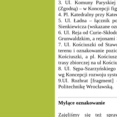
3. Ul. Komuny Paryskiej
(Zgodną) – w Koncepcji fig
4. Pl. Katedralny przy Kate
5. Ul. Ładna – łącznik p
Sienkiewicza (wskazane o
6. Ul. Reja od Curie-Skłod
Grunwaldzkim, a rejonami 
7. Ul. Kościuszki od Staw
terenu i oznakowanie pozi
Kościuszki, a pl. Kościus
trasy zbiorczej na ul Kościu
8. Ul. Sępa-Szarzyńskiego
wg Koncepcji rozwoju syst
9.Ul. Rozbrat
[fragment]
Politechnikę Wrocławską.
Mylące oznakowanie
Zajęliśmy się też spra