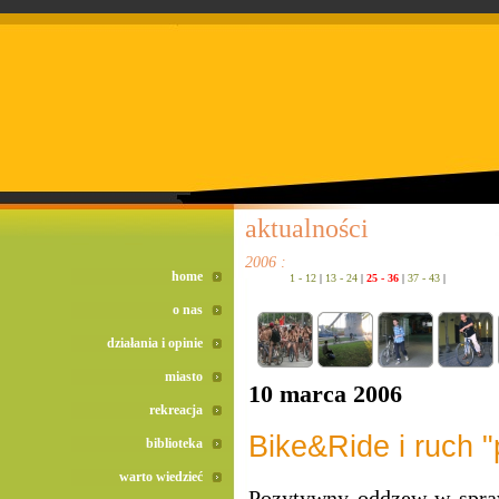
doreta bez recepty
duomox bez recepty
izotek bez recepty
aktualności
2006 :
home
1 - 12
|
13 - 24
|
25 - 36
|
37 - 43
|
o nas
działania i opinie
miasto
10 marca 2006
rekreacja
Bike&Ride i ruch "
biblioteka
warto wiedzieć
Pozytywny oddzew w spr