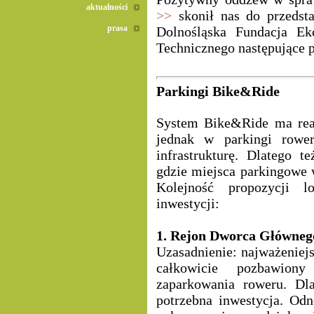
aktualności
>>
skonił nas do przedst
prasa
Dolnośląska Fundacja Ek
Technicznego następujące p
Parkingi Bike&Ride
System Bike&Ride ma real
jednak w parkingi row
infrastrukturę. Dlatego t
gdzie miejsca parkingowe 
Kolejność propozycji l
inwestycji:
1. Rejon Dworca Główneg
Uzasadnienie: najważeniej
całkowicie pozbawion
zaparkowania roweru. Dla
potrzebna inwestycja. Odn