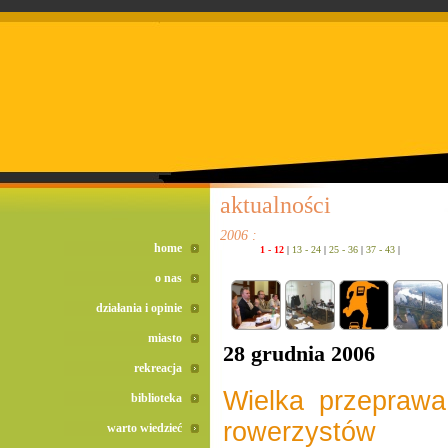
doreta bez recepty
duomox bez recepty
izotek bez recepty
aktualności
2006 :
home
1 - 12
|
13 - 24
|
25 - 36
|
37 - 43
|
o nas
działania i opinie
miasto
28 grudnia 2006
rekreacja
Wielka przeprawa
biblioteka
rowerzystów
warto wiedzieć