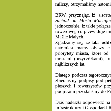
milczy
, otrzymaliśmy natom
BRW, przyznając, iż
"uzasa
zachód od Mostu Milenijne
jednocześnie, iż takie połąc
rowerowej, co przewiduje mi
Maślic Małych.
Zgadzamy się, że taka
oddz
natomiast mamy obawy co 
priorytety miasta, które 
mostami (przyczółkami), t
najbliższych lat.
Dlatego podczas tegorocz
zbieraliśmy podpisy pod
pe
pieszych i rowerzystów prz
podpisami przesłaliśmy do P
Dziś nadeszła odpowiedź na
Infrastruktury i Gospodarki 