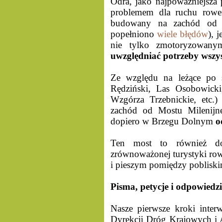
Odra, jako najpoważniejsza 
problemem dla ruchu rowe
budowany na zachód od M
popełniono
wiele błędów
), 
nie tylko zmotoryzowany
uwzględniać potrzeby wszy
Ze względu na leżące po s
Rędziński, Las Osobowicki
Wzgórza Trzebnickie, etc.) 
zachód od Mostu Milenijne
dopiero w Brzegu Dolnym
o
Ten most to również do
zrównoważonej turystyki ro
i pieszym pomiędzy pobliski
Pisma, petycje i odpowiedzi
Nasze pierwsze kroki inter
Dyrekcji Dróg Krajowych i 