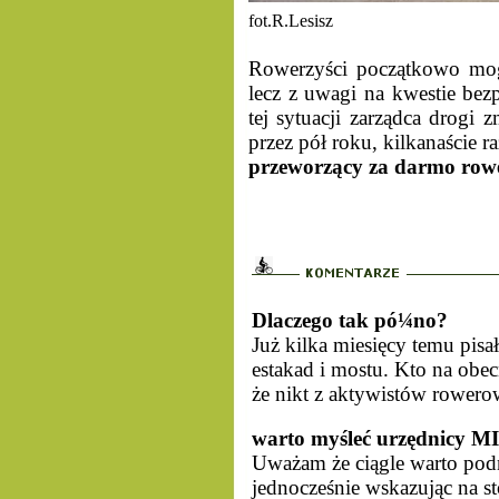
fot.R.Lesisz
Rowerzyści początkowo mog
lecz z uwagi na kwestie be
tej sytuacji zarządca drogi
przez pół roku, kilkanaście 
przeworzący za darmo rowe
Dlaczego tak pó¼no?
Już kilka miesięcy temu pis
estakad i mostu. Kto na obec
że nikt z aktywistów rowerow
warto myśleć urzędnicy 
Uważam że ciągle warto pod
jednocześnie wskazując na s