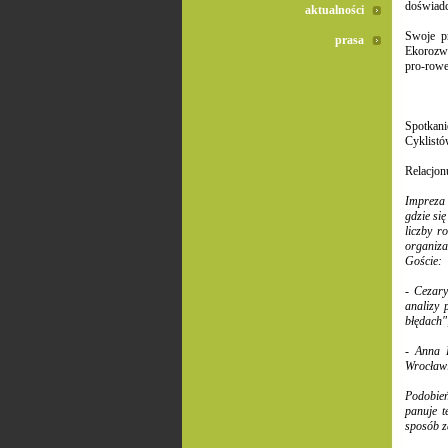
doświadc
aktualności
Swoje p
prasa
Ekorozwo
pro-row
Spotkani
Cyklistó
Relacjon
Impreza 
gdzie si
liczby r
organiza
Goście:
- Cezar
analizy 
błędach"
- Anna 
Wrocławi
Podobień
panuje t
sposób z