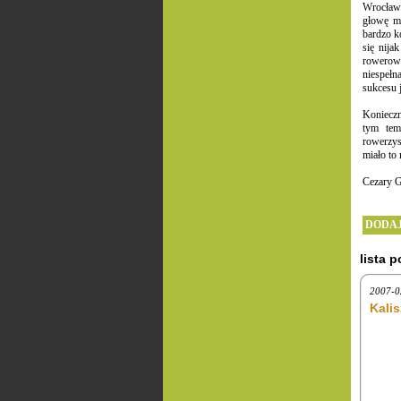
Wrocław 
głowę m
bardzo k
się nija
rowerow
niespełn
sukcesu 
Konieczn
tym tem
rowerzys
miało to
Cezary 
DODAJ
lista 
2007-0
Kali