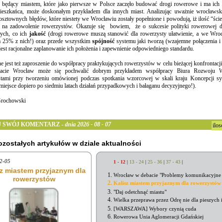
będący miastem, które jako pierwsze w Polsce zaczęło budować drogi rowerowe i ma ich n
ieszkańca, może doskonałym przykładem dla innych miast. Analizując uważnie wrocławsk
osztownych błędów, które niestety we Wrocławiu zostały popełnione i powodują, iż ilość “śc
k na zadowolenie rowerzystów. Okazuje się bowiem, że o sukcesie polityki rowerowej de
ych, co ich
jakość
(drogi rowerowe muszą stanowić dla rowerzysty ułatwienie, a we Wroc
a 25% z nich!) oraz przede wszystkim
spójność
systemu jaki tworzą (wzajemne połączenia i 
jest racjonalne zaplanowanie ich położenia i zapewnienie odpowiedniego standardu.
e jest też zaproszenie do współpracy praktykujących rowerzystów w celu bieżącej konfrontacji t
acie Wrocław może się pochwalić dobrym przykładem współpracy Biura Rozwoju W
tami przy tworzeniu omówionej podczas spotkania wzorcowej w skali kraju Koncepcji sy
 miejsce dopiero po siedmiu latach działań przypadkowych i bałaganu decyzyjnego!).
Grochowski
 SWÓJ KOMENTARZ -
dnia 2026 - 08 - 07
ilo
pozostałych artykułów w dziale aktualności
2-05
1 - 12
|
13 - 24
|
25 - 36
|
37 - 43
|
sz miastem przyjaznym dla
Wrocław w debacie "Problemy komunikacyjne
rowerzystów
Kalisz miastem przyjaznym dla rowerzystów
"Daj odetchnąć miastu"
Wielka przeprawa przez Odrę nie dla pieszych 
[WARSZAWA] Wybory czynią cuda
Rowerowa Unia Aglomeracji Gdańskiej