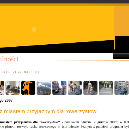
alności
 - 12
|
13 - 24
|
25 - 36
|
37 - 43
|
ego 2007
sz miastem przyjaznym dla rowerzystów
 miastem przyjaznym dla rowerzystów“
- pod takim tytułem 12 grudnia 2006r. w Kal
one planom rozwoju ruchu rowerowego w tym mieście. Jednym z punktów programu była