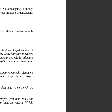
 z Dolnośląskiej Fundacji
acę miasta z organizacjami
 i Kaliskie Stowarzyszenie
nabudował kiepskich ścieżek
erów. Spowodowało to wzrost
 współpracę władz miasta z
spółpracy przedstawili nasi
stawowe wnioski płynące z
warto uczyć się na cudzych
sieci tras rowerowych we
ych - jest takie, że i u nas
em centrum miasta. W jaki