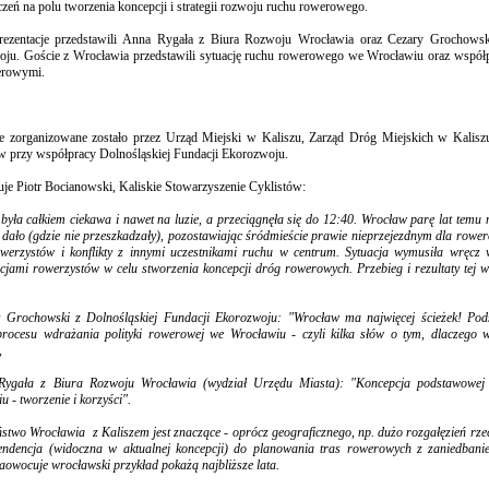
zeń na polu tworzenia koncepcji i strategii rozwoju ruchu rowerowego.
rezentacje przedstawili Anna Rygała z Biura Rozwoju Wrocławia oraz Cezary Grochowski
ju. Goście z Wrocławia przedstawili sytuację ruchu rowerowego we Wrocławiu oraz współpr
erowymi.
e zorganizowane zostało przez Urząd Miejski w Kaliszu, Zarząd Dróg Miejskich w Kaliszu
w przy współpracy Dolnośląskiej Fundacji Ekorozwoju.
uje Piotr Bocianowski, Kaliskie Stowarzyszenie Cyklistów:
była całkiem ciekawa i nawet na luzie, a przeciągnęła się do 12:40. Wrocław parę lat temu 
ę dało (gdzie nie przeszkadzały), pozostawiając śródmieście prawie nieprzejezdnym dla row
owerzystów i konflikty z innymi uczestnikami ruchu w centrum. Sytuacja wymusiła wręcz
cjami rowerzystów w celu stworzenia koncepcji dróg rowerowych. Przebieg i rezultaty tej w
y Grochowski z Dolnośląskiej Fundacji Ekorozwoju: "Wrocław ma najwięcej ścieżek! Pod
procesu wdrażania polityki rowerowej we Wrocławiu - czyli kilka słów o tym, dlaczego 
,
Rygała z Biura Rozwoju Wrocławia (wydział Urzędu Miasta): "Koncepcja podstawowej 
u - tworzenie i korzyści".
stwo Wrocławia z Kaliszem jest znaczące - oprócz geograficznego, np. dużo rozgałęzień rzeczn
endencja (widoczna w aktualnej koncepcji) do planowania tras rowerowych z zaniedbani
aowocuje wrocławski przykład pokażą najbliższe lata.