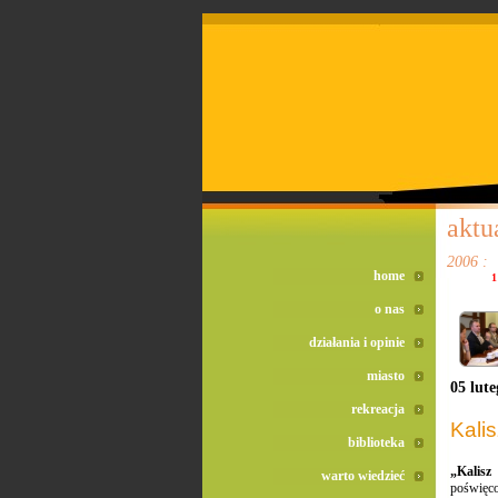
doreta bez recepty
duomox bez recepty
izotek bez recepty
aktu
2006 :
home
1
o nas
działania i opinie
miasto
05 lut
rekreacja
Kali
biblioteka
„Kalisz
warto wiedzieć
poświęc