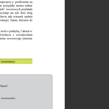
ajwięcej w przeliczeniu na
ie przypadki można unikać
ieżek” rowerowych przekłada
cyduje nie tyle ilość dróg
ławiu taki warunek spełnia
relacje). Zatem, kluczem do
eorii z praktyką. I akurat w
rocławia z wrocławskimi
temu rowerowego (niestety
sc komentarzy:
 Opola"
i rowerzystów