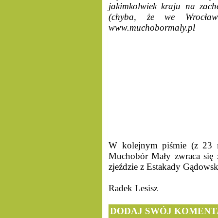
jakimkolwiek kraju na zac
(chyba, że we Wrocław
www.muchobormaly.pl
W kolejnym piśmie (z 23 m
Muchobór Mały zwraca się z
zjeździe z Estakady Gądowsk
Radek Lesisz
DODAJ SWÓJ KOMENT