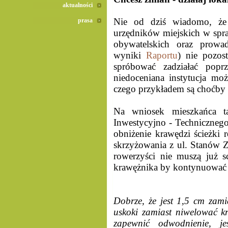
aktualności
Nie od dziś wiadomo, że 
prasa
urzędników miejskich w spra
obywatelskich oraz prowa
wyniki
Raportu
) nie pozos
spróbować zadziałać poprz
niedoceniana instytucja m
czego przykładem są choćby 
Na wniosek mieszkańca ta
Inwestycyjno - Techniczneg
obniżenie krawędzi ścieżki r
skrzyżowania z ul. Stanów Z
rowerzyści nie muszą już 
krawężnika by kontynuować 
Dobrze, że jest 1,5 cm zam
uskoki zamiast niwelować kr
zapewnić odwodnienie, je