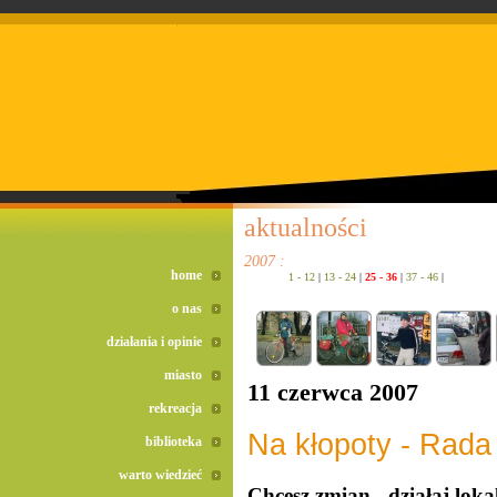
doreta bez recepty
duomox bez recepty
izotek bez recepty
aktualności
2007 :
home
1 - 12
|
13 - 24
|
25 - 36
|
37 - 46
|
o nas
działania i opinie
miasto
11 czerwca 2007
rekreacja
Na kłopoty - Rada
biblioteka
warto wiedzieć
Chcesz zmian - działaj loka