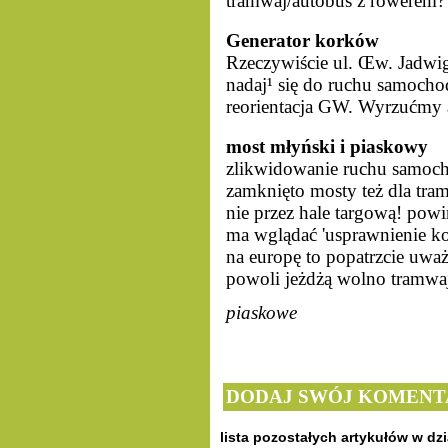
tramwaj/autobus z rowerem? -
Generator korków
Rzeczywiście ul. Œw. Jadwig
nadaj¹ się do ruchu samocho
reorientacja GW. Wyrzućmy 
most młyński i piaskowy
zlikwidowanie ruchu samoch
zamknięto mosty też dla tra
nie przez hale targową! pow
ma wglądać 'usprawnienie kom
na europę to popatrzcie uważ
powoli jeżdżą wolno tramwa
piaskowe
DODAJ SWÓJ KOMENT
lista pozostałych artykułów w dzi