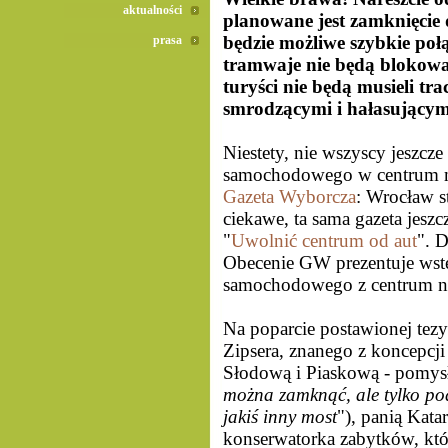
aktualności
planowane jest zamknięcie 
będzie możliwe szybkie poł
prasa
tramwaje nie będą blokowa
turyści nie będą musieli tra
smrodzącymi i hałasującym
Niestety, nie wszyscy jeszcz
samochodowego w centrum mia
Gazeta Wyborcza
: Wrocław st
ciekawe, ta sama gazeta jesz
"
Uwolnić centrum od aut
". D
Obecenie GW prezentuje wste
samochodowego z centrum naj
Na poparcie postawionej tez
Zipsera, znanego z koncepcj
Słodową i Piaskową - pomysł
można zamknąć, ale tylko p
jakiś inny most
"), panią Kat
konserwatorka zabytków, któ