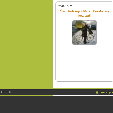
2007-10-25
Św. Jadwigi i Most Piaskowy
bez aut!