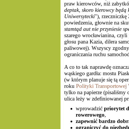
praw kierowców, niż zabytk
deptak, skoro kierowcy będą kl
Uniwersytecki
"), rzeczniczkę
powiedzenia, głownie na skut
stamtąd aut nie przyniesie spe
szarego wrocławianina, czyli
głosu pana Kazia, dilera samo
paliwowej). Wszyscy zgodn
ograniczania ruchu samocho
A co to tak naprawdę oznacz
wąskiego gardła: mostu Pias
(w którym planuje się tą oper
roku
Polityki Transportowej
tylko na papierze (pisaliśmy
ulica leży w zdefiniowanej prz
wprowadzić
priorytet 
rowerowego
,
zapewnić bardzo dobr
ograniczyć do niezb