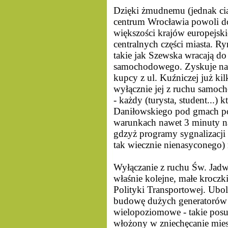
Dzięki żmudnemu (jednak ci
centrum Wrocławia powoli d
większości krajów europejski
centralnych części miasta. Ry
takie jak Szewska wracają do
samochodowego. Zyskuje na t
kupcy z ul. Kuźniczej już kil
wyłącznie jej z ruchu samoc
- każdy (turysta, student...) 
Daniłowskiego pod gmach po
warunkach nawet 3 minuty na
gdzyż programy sygnalizacji
tak wiecznie nienasyconego
Wyłączanie z ruchu Św. Jadwi
właśnie kolejne, małe kroczk
Polityki Transportowej. Ubol
budowę dużych generatorów r
wielopoziomowe - takie posu
włożony w zniechęcanie mie