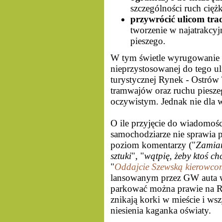
szczególności ruch ciężk
przywrócić ulicom tra
tworzenie w najatrakcyj
pieszego.
W tym świetle wyrugowanie 
nieprzystosowanej do tego ul
turystycznej Rynek - Ostrów
tramwajów oraz ruchu piesze
oczywistym. Jednak nie dla w
O ile przyjęcie do wiadomoś
samochodziarze nie sprawia p
poziom komentarzy ("
Zamian
sztuki
", "
wątpię, żeby ktoś c
"
Oddajcie Szewską kierowco
lansowanym przez GW auta wr
parkować można prawie na 
znikają korki w mieście i wszy
niesienia kaganka oświaty.