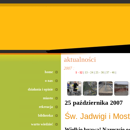
doreta bez recepty
duomox bez recepty
izotek bez recepty
aktualności
2007 :
home
1 - 12
|
13 - 24
|
25 - 36
|
37 - 46
|
o nas
działania i opinie
miasto
25 października 2007
rekreacja
Św. Jadwigi i Mos
biblioteka
warto wiedzieć
Wielkie brawa! Nareszcie 