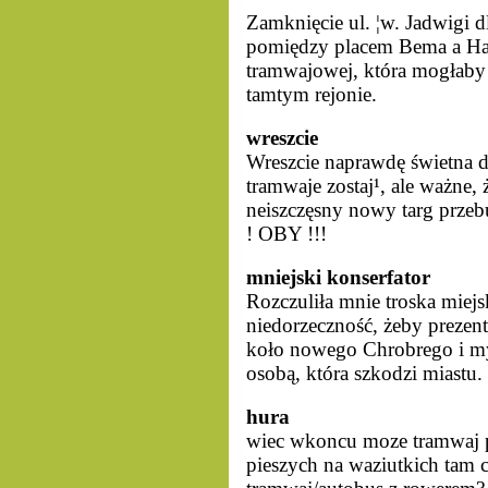
Zamknięcie ul. ¦w. Jadwigi
pomiędzy placem Bema a Hal
tramwajowej, która mogłaby
tamtym rejonie.
wreszcie
Wreszcie naprawdę świetna d
tramwaje zostaj¹, ale ważne, 
neiszczęsny nowy targ przebu
! OBY !!!
mniejski konserfator
Rozczuliła mnie troska miejs
niedorzeczność, żeby prezen
koło nowego Chrobrego i my
osobą, która szkodzi miastu.
hura
wiec wkoncu moze tramwaj po
pieszych na waziutkich tam 