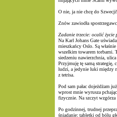
mijających mnie Scanii wywoł
O nie, ja nie chcę do Szwecj
Znów zawiodła spostrzegawcz
Zadanie trzecie: ocalić życi
Na Karl Johans Gate uświada
mieszkańcy Oslo. Są właśnie
wszelkim towarem torbami. T
siedzeniu nawierzchnia, ulica
Przyjmuję tę samą strategię,
ludzi, a jedynie luki między n
z tetrisa.
Pod sam pałac dojeżdżam już u
wprost mnie wyrusza pchając
fizycznie. Na szczyt wzgórza
Po godzinnej, trudnej przepr
śniadanie: tabletki od ból