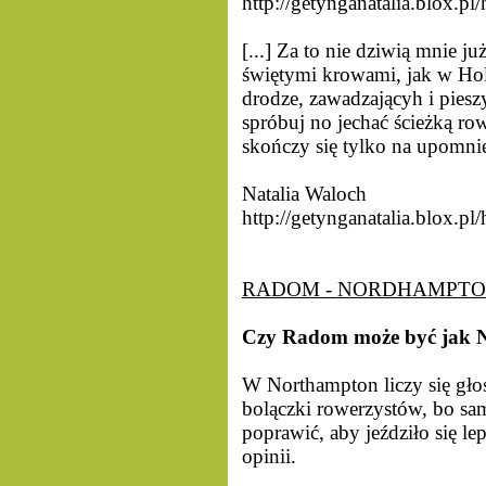
http://getynganatalia.blox.pl/
[...] Za to nie dziwią mnie j
świętymi krowami, jak w Holan
drodze, zawadzającyh i pies
spróbuj no jechać ścieżką ro
skończy się tylko na upomnien
Natalia Waloch
http://getynganatalia.blox.
RADOM - NORDHAMPTON (
Czy Radom może być jak 
W Northampton liczy się gło
bolączki rowerzystów, bo sam
poprawić, aby jeździło się lepi
opinii.