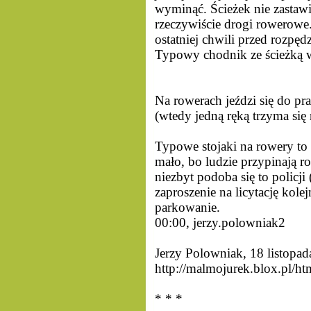
wyminąć. Ścieżek nie zastawia
rzeczywiście drogi rowerowe
ostatniej chwili przed rozpę
Typowy chodnik ze ścieżką w
Na rowerach jeździ się do pr
(wtedy jedną ręką trzyma się 
Typowe stojaki na rowery to t
mało, bo ludzie przypinają r
niezbyt podoba się to policji
zaproszenie na licytację kol
parkowanie.
00:00, jerzy.polowniak2
Jerzy Polowniak, 18 listopa
http://malmojurek.blox.pl/ht
* * *