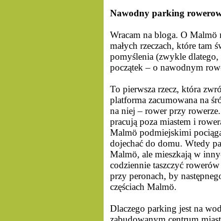
Nawodny parking rowero
Wracam na bloga. O Malmö mo
małych rzeczach, które tam św
pomyślenia (zwykle dlatego, 
początek – o nawodnym row
To pierwsza rzecz, która zw
platforma zacumowana na śró
na niej – rower przy rowerze
pracują poza miastem i rowe
Malmö podmiejskimi pociągam
dojechać do domu. Wtedy par
Malmö, ale mieszkają w innyc
codziennie taszczyć rowerów 
przy peronach, by następneg
częściach Malmö.
Dlaczego parking jest na wo
zabudowanym centrum miasta 