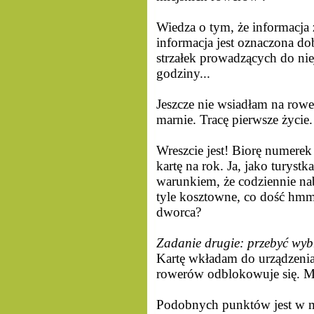
Wiedza o tym, że informacja 
informacja jest oznaczona d
strzałek prowadzących do ni
godziny...
Jeszcze nie wsiadłam na rower
marnie. Tracę pierwsze życie.
Wreszcie jest! Biorę numerek
kartę na rok. Ja, jako turyst
warunkiem, że codziennie nab
tyle kosztowne, co dość hmm
dworca?
Zadanie drugie: przebyć wyb
Kartę wkładam do urządzenia 
rowerów odblokowuje się. M
Podobnych punktów jest w m