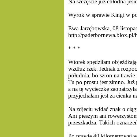
Na szczęście już chłodna jesi
Wyrok w sprawie Kingi w po
Ewa Jarzębowska, 08 listopa
http://paderbornewa.blox.p
* * *
Wtorek spędziłam objeżdżając
wzdłuż rzek. Jednak z rozpo
południa, bo szron na trawi
Tu po prostu jest zimno. Już
a na tę wycieczkę zaopatrzył
przyjechałam jest za cienka n
Na zdjęciu widać znak o ciąg
Ani pieszym ani rowerzystom
przeszkadza. Takich oznaczeń 
Po prawie 40 kilometrowej wy