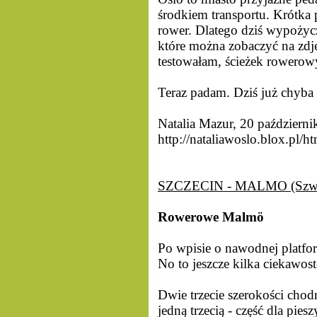
środkiem transportu. Krótka
rower. Dlatego dziś wypożyczy
które można zobaczyć na zdję
testowałam, ścieżek rowerow
Teraz padam. Dziś już chyba 
Natalia Mazur, 20 październ
http://nataliawoslo.blox.pl
SZCZECIN - MALMO (Szwe
Rowerowe Malmö
Po wpisie o nawodnej platfo
No to jeszcze kilka ciekawost
Dwie trzecie szerokości cho
jedną trzecią - część dla pi