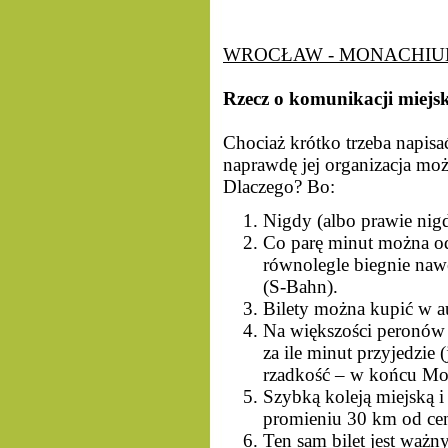
WROCŁAW - MONACHIUM
Rzecz o komunikacji miejsk
Chociaż krótko trzeba napis
naprawdę jej organizacja mo
Dlaczego? Bo:
Nigdy (albo prawie nigd
Co parę minut można odj
równolegle biegnie nawe
(S-Bahn).
Bilety można kupić w a
Na większości peronów są
za ile minut przyjedzi
rzadkość – w końcu Mo
Szybką koleją miejską 
promieniu 30 km od ce
Ten sam bilet jest ważny