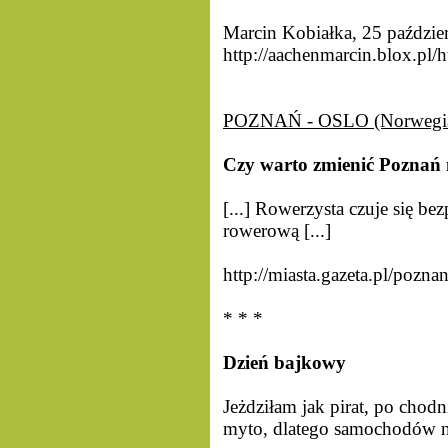
Marcin Kobiałka, 25 paździe
http://aachenmarcin.blox.pl/
POZNAŃ - OSLO (Norwegi
Czy warto zmienić Poznań 
[...] Rowerzysta czuje się be
rowerową [...]
http://miasta.gazeta.pl/poz
* * *
Dzień bajkowy
Jeżdziłam jak pirat, po chod
myto, dlatego samochodów na