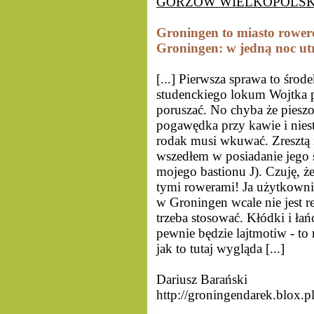
GORZÓW WIELKOPOLSKI 
Groningen to miasto rowe
Groningen: w jedną noc u
[...] Pierwsza sprawa to śro
studenckiego lokum Wojtka po 
poruszać. No chyba że piesz
pogawędka przy kawie i niest
rodak musi wkuwać. Zresztą
wszedłem w posiadanie jego 
mojego bastionu J). Czuję, że 
tymi rowerami! Ja użytkownik
w Groningen wcale nie jest r
trzeba stosować. Kłódki i ła
pewnie będzie lajtmotiw - t
jak to tutaj wygląda [...]
Dariusz Barański
http://groningendarek.blox.