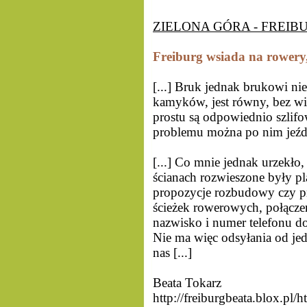
ZIELONA GÓRA - FREIBU
Freiburg wsiada na rowery,
[...] Bruk jednak brukowi nie
kamyków, jest równy, bez w
prostu są odpowiednio szlifow
problemu można po nim jeźdz
[...] Co mnie jednak urzekło,
ścianach rozwieszone były pl
propozycje rozbudowy czy pr
ścieżek rowerowych, połącz
nazwisko i numer telefonu do
Nie ma więc odsyłania od jed
nas [...]
Beata Tokarz
http://freiburgbeata.blox.pl/h