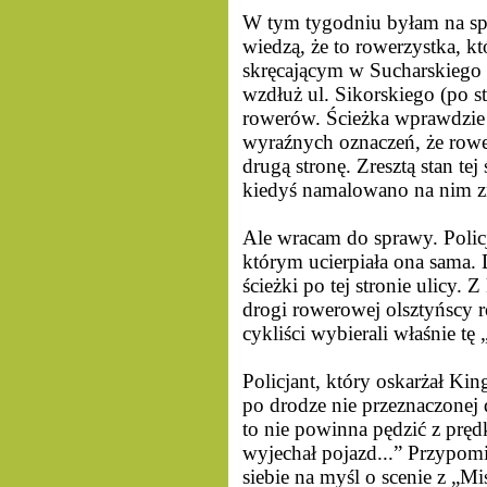
W tym tygodniu byłam na sp
wiedzą, że to rowerzystka, k
skręcającym w Sucharskiego 
wzdłuż ul. Sikorskiego (po st
rowerów. Ścieżka wprawdzie je
wyraźnych oznaczeń, że rowe
drugą stronę. Zresztą stan tej 
kiedyś namalowano na nim z
Ale wracam do sprawy. Poli
którym ucierpiała ona sama. 
ścieżki po tej stronie ulicy. 
drogi rowerowej olsztyńscy r
cykliści wybierali właśnie tę 
Policjant, który oskarżał K
po drodze nie przeznaczonej 
to nie powinna pędzić z prę
wyjechał pojazd...” Przypomi
siebie na myśl o scenie z „Mi