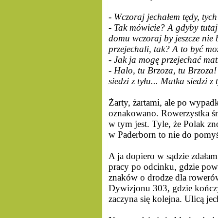
- Wczoraj jechałem tędy, tych
- Tak mówicie? A gdyby tutaj
domu wczoraj by jeszcze nie by
przejechali, tak? A to być m
- Jak ja mogę przejechać matk
- Halo, tu Brzoza, tu Brzoza!
siedzi z tyłu... Matka siedzi z
Żarty, żartami, ale po wypadk
oznakowano. Rowerzystka śmie
w tym jest. Tyle, że Polak z
w Paderborn to nie do pomyś
A ja dopiero w sądzie zdałam
pracy po odcinku, gdzie po
znaków o drodze dla rowerów
Dywizjonu 303, gdzie kończy
zaczyna się kolejna. Ulicą je