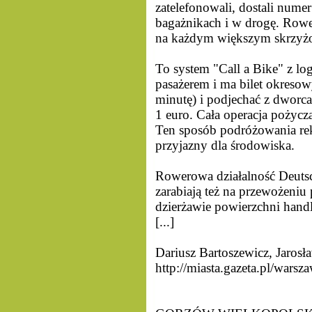
zatelefonowali, dostali nume
bagażnikach i w drogę. Row
na każdym większym skrzyżo
To system "Call a Bike" z lo
pasażerem i ma bilet okresow
minutę) i podjechać z dworca
1 euro. Cała operacja pożycz
Ten sposób podróżowania re
przyjazny dla środowiska.
Rowerowa działalność Deutsc
zarabiają też na przewożeni
dzierżawie powierzchni han
[...]
Dariusz Bartoszewicz, Jaros
http://miasta.gazeta.pl/war