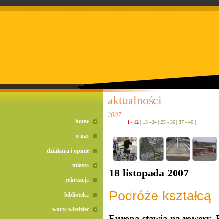
doreta bez recepty
duomox bez recepty
izotek bez recepty
aktualności
2007 :
home
1 - 12
|
13 - 24
|
25 - 36
|
37 - 46
|
o nas
działania i opinie
miasto
18 listopada 2007
rekreacja
Podróże kształcą
biblioteka
warto wiedzieć
Europa stawia na rowery. 