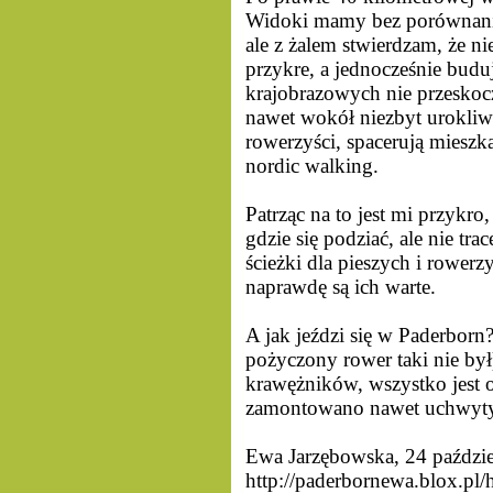
Widoki mamy bez porównania l
ale z żalem stwierdzam, że ni
przykre, a jednocześnie bud
krajobrazowych nie przeskocz
nawet wokół niezbyt urokliwy
rowerzyści, spacerują mieszka
nordic walking.
Patrząc na to jest mi przykr
gdzie się podziać, ale nie tr
ścieżki dla pieszych i rower
naprawdę są ich warte.
A jak jeździ się w Paderbor
pożyczony rower taki nie był
krawężników, wszystko jest o
zamontowano nawet uchwyty 
Ewa Jarzębowska, 24 paździ
http://paderbornewa.blox.p