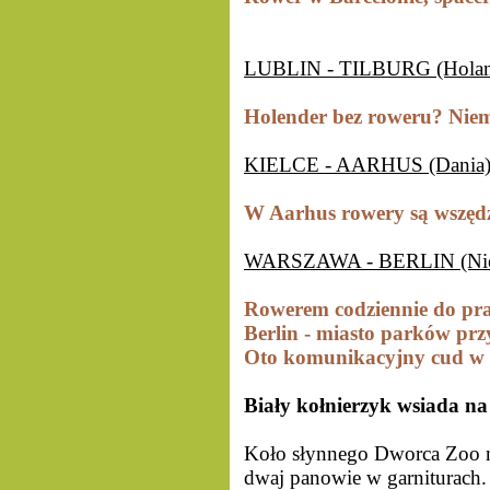
LUBLIN - TILBURG (Holan
Holender bez roweru? Nie
KIELCE - AARHUS (Dania
W Aarhus rowery są wszędz
WARSZAWA - BERLIN (Ni
Rowerem codziennie do pr
Berlin - miasto parków prz
Oto komunikacyjny cud w s
Biały kołnierzyk wsiada na
Koło słynnego Dworca Zoo na
dwaj panowie w garniturach.