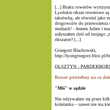
[...] Braku rowerów wytrzym
Lyońskie riksze rowerowe są
taksówkę, ale również jako 
drogowców do przewożenia sp
studiach! - Jestem Julien i 
usłyszałem dziś od mojego „t
rikszarze? [...]
Grzegorz Blachowski,
http://lyongrzegorz.blox.pl/h
OLSZTYN - PARDERBORN
Rower potrzebny na co dzie
"Miś" w sądzie
Nie odzywałam się przez kil
koleżanka – nawet nie ma kie