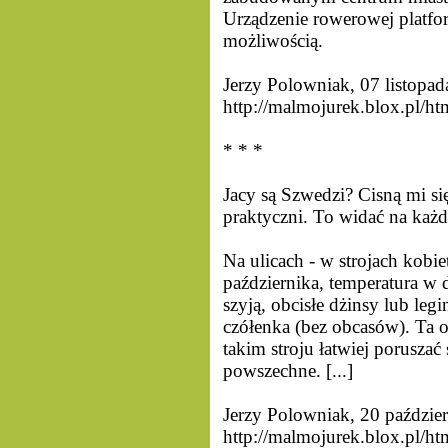
Urządzenie rowerowej platf
możliwością.
Jerzy Polowniak, 07 listopa
http://malmojurek.blox.pl/ht
* * *
Jacy są Szwedzi? Cisną mi się 
praktyczni. To widać na każ
Na ulicach - w strojach kobi
października, temperatura w 
szyją, obcisłe dżinsy lub leg
czółenka (bez obcasów). Ta 
takim stroju łatwiej poruszać
powszechne. [...]
Jerzy Polowniak, 20 paździe
http://malmojurek.blox.pl/