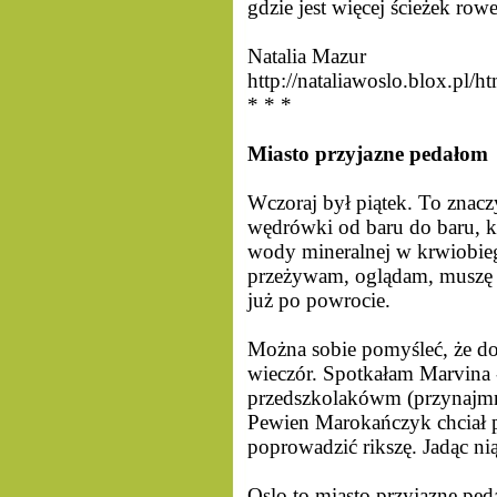
gdzie jest więcej ścieżek row
Natalia Mazur
http://nataliawoslo.blox.pl/ht
* * *
Miasto przyjazne pedałom
Wczoraj był piątek. To znacz
wędrówki od baru do baru, ki
wody mineralnej w krwiobieg
przeżywam, oglądam, muszę je
już po powrocie.
Można sobie pomyśleć, że do 
wieczór. Spotkałam Marvina -
przedszkolakówm (przynajmni
Pewien Marokańczyk chciał
poprowadzić rikszę. Jadąc n
Oslo to miasto przyjazne ped