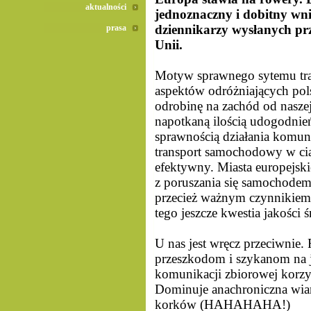
aktualności
jednoznaczny i dobitny wnio
dziennikarzy wysłanych pr
prasa
Unii.
Motyw sprawnego sytemu tra
aspektów odróżniających po
odrobinę na zachód od naszej
napotkaną ilością udogodnień
sprawnością działania komun
transport samochodowy w ciasn
efektywny. Miasta europejski
z poruszania się samochodem
przecież ważnym czynnikiem
tego jeszcze kwestia jakości 
U nas jest wręcz przeciwnie.
przeszkodom i szykanom na j
komunikacji zbiorowej korzys
Dominuje anachroniczna wiar
korków (HAHAHAHA!)