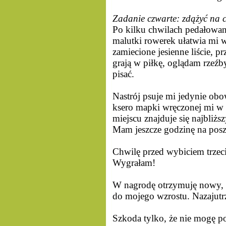
Zadanie czwarte: zdążyć na 
Po kilku chwilach pedałowani
malutki rowerek ułatwia mi w
zamiecione jesienne liście, 
grają w piłkę, oglądam rzeźb
pisać.
Nastrój psuje mi jedynie ob
ksero mapki wręczonej mi w 
miejscu znajduje się najbliż
Mam jeszcze godzinę na poszu
Chwilę przed wybiciem trzeci
Wygrałam!
W nagrodę otrzymuję nowy, 
do mojego wzrostu. Nazajutr
Szkoda tylko, że nie mogę p