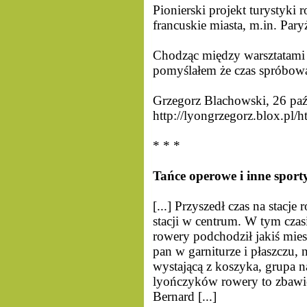
Pionierski projekt turystyki
francuskie miasta, m.in. Pary
Chodząc między warsztatami 
pomyślałem że czas spróbować
Grzegorz Blachowski, 26 paź
http://lyongrzegorz.blox.pl
* * *
Tańce operowe i inne sport
[...] Przyszedł czas na stacj
stacji w centrum. W tym czas
rowery podchodził jakiś mies
pan w garniturze i płaszczu, 
wystającą z koszyka, grupa n
lyończyków rowery to zbawie
Bernard [...]