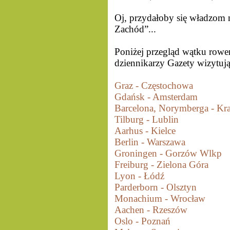
Oj, przydałoby się władzom 
Zachód”...
Poniżej przegląd wątku row
dziennikarzy Gazety wizytują
Graz - Częstochowa
Gdańsk - Amsterdam
Barcelona, Norymberga - K
Tilburg - Lublin
Aarhus - Kielce
Berlin - Warszawa
Groningen - Gorzów Wlkp
Freiburg - Zielona Góra
Lyon - Łódź
Parderborn - Olsztyn
Monachium - Wrocław
Aachen - Rzeszów
Oslo - Poznań