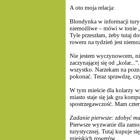
A oto moja relacja:
Blondynka w informacji tury
niemożliwe – mówi w tonie „
Tyle przeszłam, żeby tutaj do
roweru na tydzień jest niemo
Nie jestem wyczynowcem, nie
zaczynającej się od „kolar...
wszystko. Narzekam na poznań
pokonać. Teraz sprawdzę, czy 
W tym mieście dla kolarzy w
miasto staje się jak gra komp
spostrzegawczość. Mam cztery 
Zadanie pierwsze: zdobyć ma
Pierwsze wyzwanie dla zamors
turystycznej. Tutaj kupuje si
miejskich rowerów .