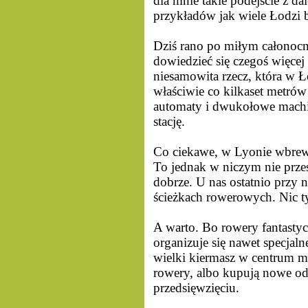
dla mnie takie podejście z d
przykładów jak wiele Łodzi 
Dziś rano po miłym całonoc
dowiedzieć się czegoś więcej
niesamowita rzecz, która w 
właściwie co kilkaset metrów
automaty i dwukołowe machiny
stację.
Co ciekawe, w Lyonie wbrew
To jednak w niczym nie prze
dobrze. U nas ostatnio przy
ścieżkach rowerowych. Nic t
A warto. Bo rowery fantastyc
organizuje się nawet specjal
wielki kiermasz w centrum mi
rowery, albo kupują nowe od
przedsięwzięciu.