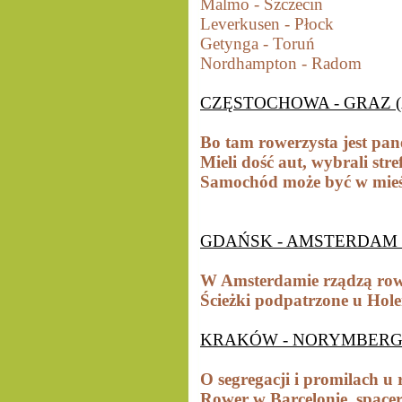
Malmo - Szczecin
Leverkusen - Płock
Getynga - Toruń
Nordhampton - Radom
CZĘSTOCHOWA - GRAZ (Au
Bo tam rowerzysta jest pan
Mieli dość aut, wybrali str
Samochód może być w mieś
GDAŃSK - AMSTERDAM (H
W Amsterdamie rządzą row
Ścieżki podpatrzone u Hol
KRAKÓW - NORYMBERGA, 
O segregacji i promilach u
Rower w Barcelonie, spac