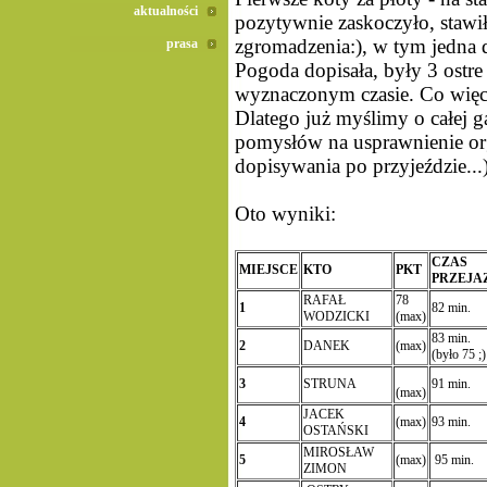
aktualności
pozytywnie zaskoczyło, stawił
zgromadzenia:), w tym jedna 
prasa
Pogoda dopisała, były 3 ostre
wyznaczonym czasie. Co więcej,
Dlatego już myślimy o całej g
pomysłów na usprawnienie org
dopisywania po przyjeździe...
Oto wyniki:
CZAS
MIEJSCE
KTO
PKT
PRZEJA
RAFAŁ
78
1
82 min.
WODZICKI
(max)
83 min.
2
DANEK
(max)
(było 75 ;)
3
STRUNA
91 min.
(max)
JACEK
4
(max)
93 min.
OSTAŃSKI
MIROSŁAW
5
(max)
95 min.
ZIMON