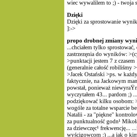
wiec wywalilem to ;) - twoja
Dzięki
Dzięki za sprostowanie wynik
]:->
propo drobnej zmiany wyni
...chciałem tylko sprostować, 
zastrzezęnia do wyników: >(cy
>punktacji jestem 7 z czasem
(generalnie całość robiliśmy
>Jacek Ostański >ps. w każdy
faktycznie, na Jackowym manif
powstał, ponieważ niewyraŸni
wyczytałem 43... pardom ;) ...
podziękować kilku osobom: >R
wogóle za totalne wsparcie be
Natalii - za "piękne" kontrolo
za punktualność godn¹ Mikoła
za dziewczęc¹ frekwencję... .
wyścigowcom :) ...a jak o ki