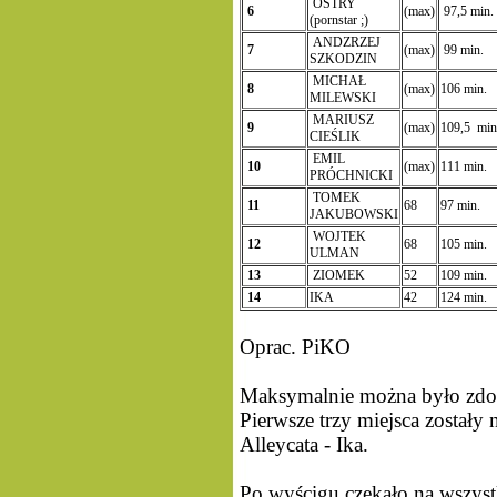
OSTRY
6
(max)
97,5 min.
(pornstar ;)
ANDZRZEJ
7
(max)
99 min.
SZKODZIN
MICHAŁ
8
(max)
106 min.
MILEWSKI
MARIUSZ
9
(max)
109,5 mi
CIEŚLIK
EMIL
10
(max)
111 min.
PRÓCHNICKI
TOMEK
11
68
97 min.
JAKUBOWSKI
WOJTEK
12
68
105 min.
ULMAN
13
ZIOMEK
52
109 min.
14
IKA
42
124 min.
Oprac. PiKO
Maksymalnie można było zdob
Pierwsze trzy miejsca zostały
Alleycata - Ika.
Po wyścigu czekało na wszyst