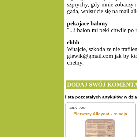
szprychy, gdy mnie zobaczy na 
gada, wpisujcie się na mail al
pekajace balony
"...i balon mi pękł chwile po 
ehhh
Witajcie, szkoda ze nie trafil
glewik@gmail.com jak by ktos 
chetny.
DODAJ SWÓJ KOMENTA
lista pozostałych artykułów w dzia
2007-12-02
Pierwszy Alleycat - relacja