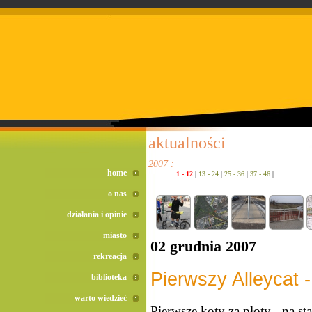
doreta bez recepty
duomox bez recepty
izotek bez recepty
aktualności
2007 :
home
1 - 12
|
13 - 24
|
25 - 36
|
37 - 46
|
o nas
działania i opinie
miasto
02 grudnia 2007
rekreacja
Pierwszy Alleycat -
biblioteka
warto wiedzieć
Pierwsze koty za płoty - na st