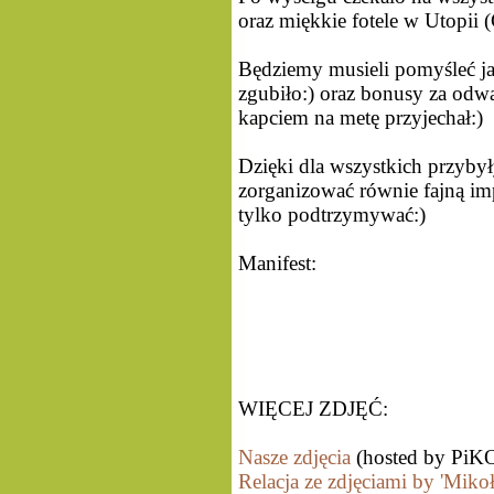
oraz miękkie fotele w Utopii 
Będziemy musieli pomyśleć ja
zgubiło:) oraz bonusy za odwag
kapciem na metę przyjechał:)
Dzięki dla wszystkich przybyły
zorganizować równie fajną imp
tylko podtrzymywać:)
Manifest:
WIĘCEJ ZDJĘĆ:
Nasze zdjęcia
(hosted by PiK
Relacja ze zdjęciami by 'Mikoł