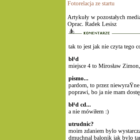
Fotorelacja ze startu
Artykuły w pozostałych medi
Oprac. Radek Lesisz
tak to jest jak nie czyta tego
bł¹d
miejsce 4 to Mirosław Zimon,
pismo...
pardom, to przez niewyraŸne p
poprawi, bo ja nie mam dostęp
bł¹d cd...
a nie mówiłem :)
utrudnic?
moim zdaniem bylo wystarcza
dmuchnal balonik jak bylo ta