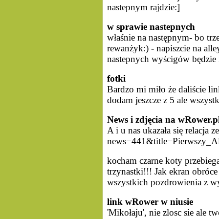
nastepnym rajdzie:]
w sprawie nastepnych
właśnie na następnym- bo trze
rewanżyk:) - napiszcie na all
nastepnych wyścigów będzie m
fotki
Bardzo mi miło że daliście li
dodam jeszcze z 5 ale wszystki
News i zdjęcia na wRower.p
A i u nas ukazała się relacja
news=441&title=Pierwszy_A
kocham czarne koty przebiega
trzynastki!!! Jak ekran obróc
wszystkich pozdrowienia z 
link wRower w niusie
'Mikołaju', nie zlosc sie ale tw