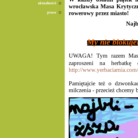
aktualności
wrocławska Masa Krytyczn
rowerowy przez miasto!
prasa
Najb
My nie blokuje
UWAGA! Tym razem Masa n
zaproszeni na herbatkę 
http://www.yerbaciarnia.com
Pamiętajcie też o dzwonka
milczenia - przecież chcemy 