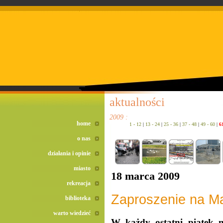
doreta bez recepty
duomox bez recepty
izotek bez recepty
aktualności
2009 :
home
1 - 12
|
13 - 24
|
25 - 36
|
37 - 48
|
49 - 60
|
6
o nas
działania i opinie
miasto
18 marca 2009
rekreacja
Zaproszenie na M
biblioteka
warto wiedzieć
W każdy ostatni piątek m