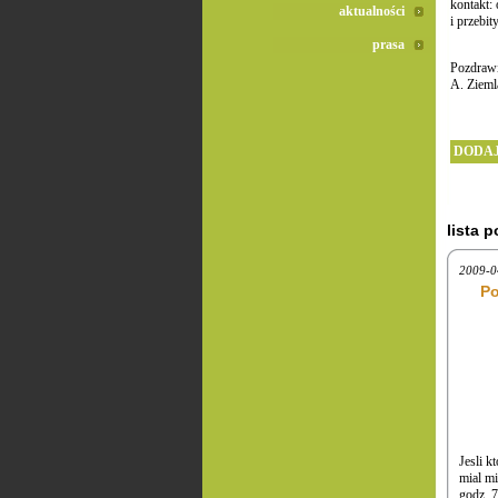
kontakt: 
aktualności
i przebi
prasa
Pozdraw
A. Zieml
DODAJ
lista 
2009-0
Po
Jesli k
mial mi
godz. 7