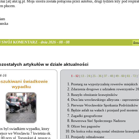
olaz [at] atut.ig.pl. Moja siostra została potrącona przez autobus, drugi tydzien leży pod resp
tym płucem.
iam
anska
 SWÓJ KOMENTARZ -
dnia 2026 - 08 - 08
ilo
pozostałych artykułów w dziale aktualności
4-16
1 - 12
|
13 - 24
|
25 - 36
|
37 - 48
|
49 - 60
|
61 - 72
|
szukiwani świadkowie
Przetarg na wypożyczalnię rowerów miejskich
wypadku
Zdarzenia drogowe z udziałem rowerzystów 2
Ruszyło obniżanie krawężników
Dwa lata wrocławskiego alleycata - zaproszenie
Pierwsze Wrocławskie Spotkania Podróżników
Będzie asfalt na wałach i przejazd pod moste
Zagadki geograficzne
Rowerowa Sieć Społecznego Nadzoru
Oficer bez pagonów
tos byl swiadkiem wypadku, ktory
Do końca roku mają zostać obniżone krawężni
ejsce we Wroclawiu 7 kwietnia ok.
Przejazdy odmalowane
.00 przy ul. Torunskiej 4, prosze o