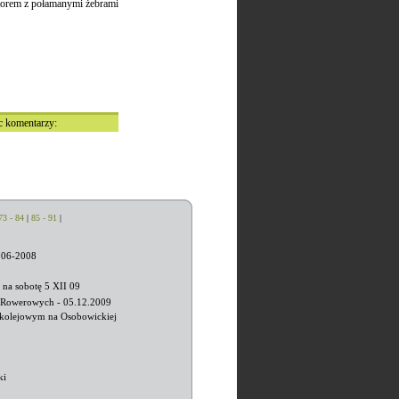
iratorem z połamanymi żebrami
sc komentarzy:
73 - 84
|
85 - 91
|
006-2008
 na sobotę 5 XII 09
 Rowerowych - 05.12.2009
m kolejowym na Osobowickiej
ki