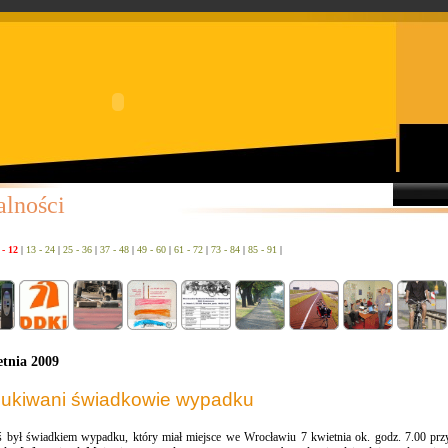
alności
 - 12
|
13 - 24
|
25 - 36
|
37 - 48
|
49 - 60
|
61 - 72
|
73 - 84
|
85 - 91
|
etnia 2009
ukiwani świadkowie wypadku
oś był świadkiem wypadku, który miał miejsce we Wrocławiu 7 kwietnia ok. godz. 7.00 przy