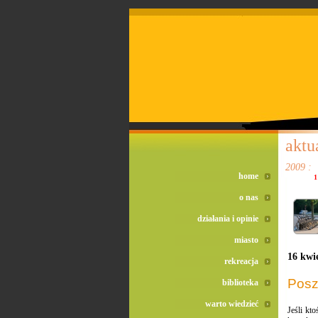
doreta bez recepty
duomox bez recepty
izotek bez recepty
aktu
2009 :
home
1
o nas
działania i opinie
miasto
16 kwi
rekreacja
Posz
biblioteka
warto wiedzieć
Jeśli kt