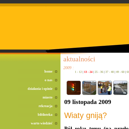
doreta bez recepty
duomox bez recepty
izotek bez recepty
aktualności
2009 :
home
1 - 12
|
13 - 24
|
25 - 36
|
37 - 48
|
49 - 60
|
6
o nas
działania i opinie
miasto
09 listopada 2009
rekreacja
Wiaty gniją?
biblioteka
warto wiedzieć
Pół roku temu (na przeło