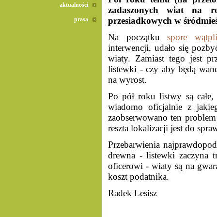
aktualności
zadaszonych wiat na r
przesiadkowych w śródmieś
prasa
Na początku
spore wątpl
interwencji, udało się pozby
wiaty. Zamiast tego jest p
listewki - czy aby będą wan
na wyrost.
Po pół roku listwy są całe, 
wiadomo oficjalnie z jaki
zaobserwowano ten problem 
reszta lokalizacji jest do sp
Przebarwienia najprawdopo
drewna - listewki zaczyna t
oficerowi - wiaty są na gwara
koszt podatnika.
Radek Lesisz