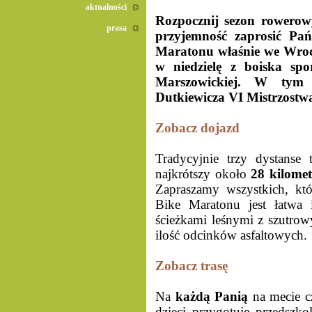
aktualności
Rozpocznij sezon rowero
prasa
przyjemność zaprosić Pa
Maratonu właśnie we Wrocł
w niedzielę z boiska sp
Marszowickiej. W tym
Dutkiewicza VI Mistrzostw
Zobacz dojazd
Tradycyjnie trzy dystanse
najkrótszy około
28 kilome
Zapraszamy wszystkich, któ
Bike Maratonu jest łatwa
ścieżkami leśnymi z szutrow
ilość odcinków asfaltowych.
Zobacz trasę
Na
każdą
Panią
na mecie c
dzieci przygotuje przedsz