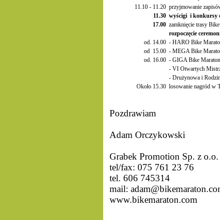
11.10 - 11.20
przyjmowanie zapisów
11.30
wyścigi i konkursy d
17.00
zamknięcie trasy Bik
rozpoczęcie ceremon
od. 14.00
- HARO Bike Marat
od 15.00
- MEGA Bike Marat
od. 16.00
- GIGA Bike Marato
- VI Otwartych Mist
- Drużynowa i Rodzi
Około 15.30
losowanie nagród w T
Pozdrawiam
Adam Orczykowski
Grabek Promotion Sp. z o.o.
tel/fax: 075 761 23 76
tel. 606 745314
mail: adam@bikemaraton.co
www.bikemaraton.com