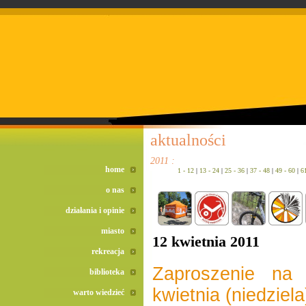
doreta bez recepty
duomox bez recepty
izotek bez recepty
aktualności
2011 :
home
1 - 12
|
13 - 24
|
25 - 36
|
37 - 48
|
49 - 60
|
6
o nas
działania i opinie
miasto
12 kwietnia 2011
rekreacja
Zaproszenie na
biblioteka
kwietnia (niedziela
warto wiedzieć