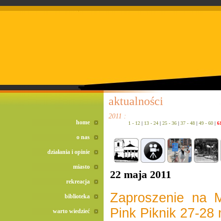
doreta bez recepty
duomox bez recepty
izotek bez recepty
aktualności
2011 :
home
1 - 12
|
13 - 24
|
25 - 36
|
37 - 48
|
49 - 60
|
6
o nas
działania i opinie
miasto
22 maja 2011
rekreacja
Zaproszenie na M
biblioteka
Pink Piknik 27-28
warto wiedzieć