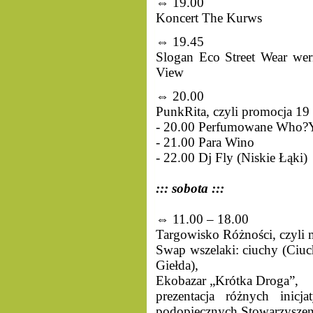
⇔ 19.00
Koncert The Kurws
⇔ 19.45
Slogan Eco Street Wear wern
View
⇔ 20.00
PunkRita, czyli promocja 1
- 20.00 Perfumowane Who?
- 21.00 Para Wino
- 22.00 Dj Fly (Niskie Łąki)
::: sobota :::
⇔ 11.00 – 18.00
Targowisko Różności, czyli
Swap wszelaki: ciuchy (Ciuc
Giełda),
Ekobazar „Krótka Droga”,
prezentacja różnych inicj
podopiecznych Stowarzyszeni