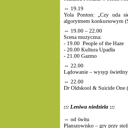
⇔ 19.19
Yola Ponton: „Czy uda się
algorytmem konkursowym (
⇔ 19.00 – 22.00
Scena muzyczna:
- 19.00 People of the Haze
- 20.00 Kultura Upadła
- 21.00 Gazmo
⇔ 22.00
Lądowanie – wysyp świetlny
⇔ 22.00
Dr Oldskool & Suicide One (
:::
Leniwa niedziela :::
⇔ od świtu
Planszowisko – gry przy stol