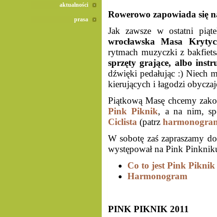
aktualności
Rowerowo zapowiada się naj
prasa
Jak zawsze w ostatni pią
wrocławska Masa Krytyc
rytmach muzyczki z bakfiet
sprzęty grające, albo ins
dźwięki pedałując :) Niech m
kierujących i łagodzi obycz
Piątkową Masę chcemy zak
Pink Piknik
, a na nim, s
Ciclista
(patrz
harmonogra
W sobotę zaś zapraszamy d
występował na Pink Pinknik
Co to jest Pink Piknik
Harmonogram
PINK PIKNIK 2011