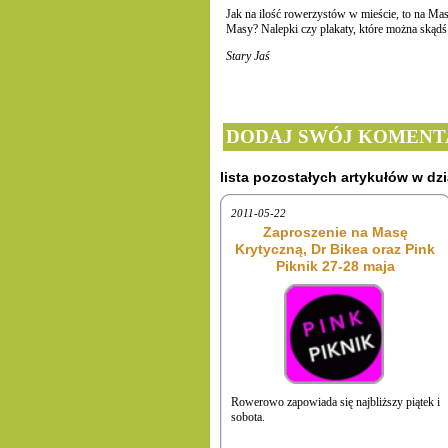
Jak na ilość rowerzystów w mieście, to na Masi
Masy? Nalepki czy plakaty, które można skądś
Stary Jaś
DODAJ SWÓJ KOMENT
lista pozostałych artykułów w dzi
2011-05-22
Zaproszenie na Masę
Krytyczną, Dr Bikea oraz Pink
Piknik 27-28 maja
Rowerowo zapowiada się najbliższy piątek i
sobota.