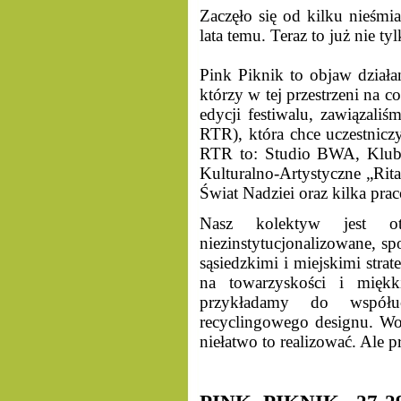
Zaczęło się od kilku nieśm
lata temu. Teraz to już nie 
Pink Piknik to objaw działan
którzy w tej przestrzeni na c
edycji festiwalu, zawiązal
RTR), która chce uczestnicz
RTR to: Studio BWA, Klub 
Kulturalno-Artystyczne „Ri
Świat Nadziei oraz kilka pra
Nasz kolektyw jest o
niezinstytucjonalizowane, spo
sąsiedzkimi i miejskimi strat
na towarzyskości i miękk
przykładamy do współucz
recyclingowego designu. Wol
niełatwo to realizować. Ale p