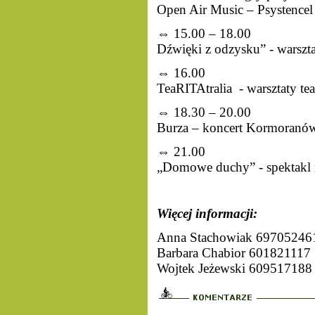
Open Air Music – Psystencel
⇔ 15.00 – 18.00
Dźwięki z odzysku” - warszt
⇔ 16.00
TeaRITAtralia - warsztaty teat
⇔ 18.30 – 20.00
Burza – koncert Kormoranów 
⇔ 21.00
„Domowe duchy” - spektakl n
Więcej informacji:
Anna Stachowiak 69705246
Barbara Chabior 601821117
Wojtek Jeżewski 609517188