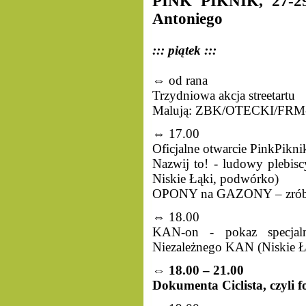
PINK PIKNIK, 27-29
Antoniego
::: piątek :::
⇔ od rana
Trzydniowa akcja streetartu
Malują: ZBK/OTECKI/FRM
⇔ 17.00
Oficjalne otwarcie PinkPik
Nazwij to! - ludowy plebisc
Niskie Łąki, podwórko)
OPONY na GAZONY – zrób rab
⇔ 18.00
KAN-on - pokaz specjal
Niezależnego KAN (Niskie Ł
⇔ 18.00 – 21.00
Dokumenta Ciclista, czyli f