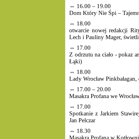
⇔ 16.00 – 19.00
Dom Który Nie Śpi – Tajemn
⇔ 18.00
otwarcie nowej redakcji Ri
Lech i Pauliny Mager, świetl
⇔ 17.00
Z odrzutu na ciało - pokaz ar
Łąki)
⇔ 18.00
Lady Wrocław Pinkbałagan, 
⇔ 17.00 – 20.00
Masakra Profana we Wrocła
⇔ 17.00
Spotkanie z Jarkiem Stawire
Jan Pelczar
⇔ 18.30
Masakra Profana w Kotłowni,