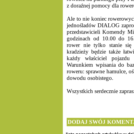
z doraźnej pomocy dla rower
Ale to nie koniec rowerowyc
jednośladów DIALOG zaprosił
przedstawicieli Komendy Mie
godzinach od 10.00 do 16
rower nie tylko stanie się
kradzieży będzie także łatwi
każdy właściciel pojazd
Warunkiem wpisania do baz
roweru: sprawne hamulce, ośw
dowodu osobistego.
Wszystkich serdecznie zapra
DODAJ SWÓJ KOMENT