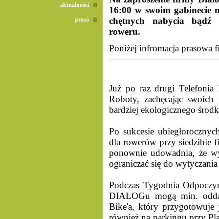
aktualności
16:00 w swoim gabinecie na
chętnych nabycia bądź p
prasa
roweru.
Poniżej infromacja prasowa f
Już po raz drugi Telefoni
Roboty, zachęcając swoich
bardziej ekologicznego środk
Po sukcesie ubiegłorocznyc
dla rowerów przy siedzibi
ponownie udowadnia, że wy
ograniczać się do wytyczani
Podczas Tygodnia Odpoczy
DIALOGu mogą min. oddać
Bike'a, który przygotowuje
również na parkingu przy Pla