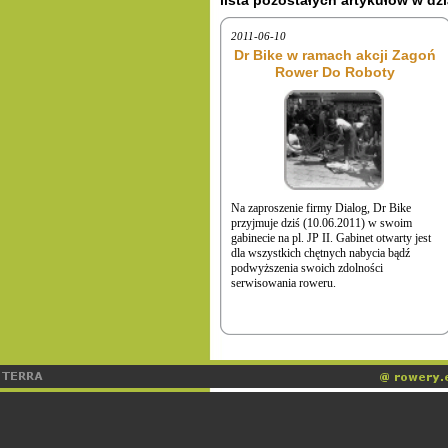
lista pozostałych artykułów w dzi
2011-06-10
Dr Bike w ramach akcji Zagoń
Rower Do Roboty
Na zaproszenie firmy Dialog, Dr Bike
przyjmuje dziś (10.06.2011) w swoim
gabinecie na pl. JP II. Gabinet otwarty jest
dla wszystkich chętnych nabycia bądź
podwyższenia swoich zdolności
serwisowania roweru.