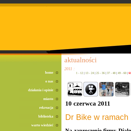
doreta bez recepty
duomox bez recepty
izotek bez recepty
aktualności
2011 :
home
1 - 12
|
13 - 24
|
25 - 36
|
37 - 48
|
49 - 60
|
6
o nas
działania i opinie
miasto
10 czerwca 2011
rekreacja
Dr Bike w ramach
biblioteka
warto wiedzieć
Na zaproszenie firmy Dialo