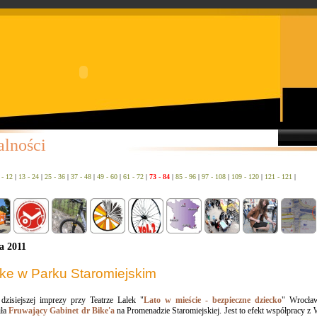
alności
 - 12
|
13 - 24
|
25 - 36
|
37 - 48
|
49 - 60
|
61 - 72
|
73 - 84
|
85 - 96
|
97 - 108
|
109 - 120
|
121 - 121
|
a 2011
ike w Parku Staromiejskim
dzisiejszej imprezy przy Teatrze Lalek "
Lato w mieście - bezpieczne dziecko
" Wrocła
iła
Fruwający Gabinet dr Bike'a
na Promenadzie Staromiejskiej. Jest to efekt współpracy z