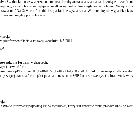
y i Świdnickiej oraz wytyczeniu tam pasa ddr aby ani stragany ani auta dowożące towar do n
tej trasy, która uchodzi za najlepszą, najdłuższą i najbardziej ciągłą we Wrocławiu. Na tej ddr 
 kawiarnia "Na Odwachu" bo ddr jest paskudnie wyznaczona. W końcu będzie wypadek z kras
alomowania między przeszkodami.
rmacja
e poinformowaliście o tej akcji wcześniej. 8.5.2011
ood
powiedzi na forum i w gazetach.
zęściej czytać forum
forum.gazeta.pl/forum/w,501,124891357,124953869,7_05_2011_Park_Staromiejski_dla_mlodych
my więcej osób na forum jak i pisania tu na stronie WIR bo coś rowerzyści nabrali wody w usta
ji.
cja
, szybkie informacje pojawiają się na facebooku, który jest znacznie mniej pracochłonny w zam