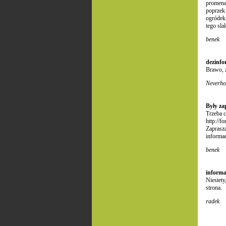
promenad
poprzek 
ogródek
tego sl
benek
dezinfo
Brawo, ż
Neverh
Były za
Trzeba c
http://
Zaprasza
informac
benek
informa
Niestety
strona.
radek