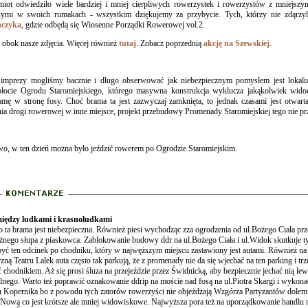
iot odwiedziło wiele bardziej i mniej cierpliwych rowerzystek i rowerzystów z mniejsz
nymi w swoich rumakach - wszystkim dziękujemy za przybycie. Tych, którzy nie zdąrzy
ńczyka
, gdzie odbędą się Wiosenne Porządki Rowerowej vol.2.
i obok nasze zdjęcia. Więcej również
tutaj
. Zobacz poprzednią
akcję na Szewskiej
.
imprezy mogliśmy bacznie i długo obserwować jak niebezpiecznym pomysłem jest lokaliz
łocie Ogrodu Staromiejskiego, którego masywna konstrukcja wyklucza jakąkolwiek wido
amę w stronę fosy. Choć brama ta jest zazwyczaj zamknięta, to jednak czasami jest otwarta
nia drogi rowerowej w inne miejsce, projekt przebudowy Promenady Staromiejskiej tego nie prz
o, w ten dzień można było jeździć rowerem po Ogrodzie Staromiejskim.
iędzy ludkami i krasnoludkami
o ta brama jest niebezpieczna. Również piesi wychodząc zza ogrodzenia od ul.Bożego Ciała pr
żnego słupa z piaskowca. Zablokowanie budowy ddr na ul.Bożego Ciała i ul.Widok skutkuje ty
ebyć ten odcinek po chodniku, który w najwęższym miejscu zastawiony jest autami. Również n
ną Teatru Lalek auta często tak parkują, że z promenady nie da się wjechać na ten parking i trze
 chodnikiem. Aż się prosi śluza na przejeździe przez Świdnicką, aby bezpiecznie jechać nią l
alnego. Warto też poprawić oznakowanie ddrip na moście nad fosą na ul.Piotra Skargi i wykona
 Kopernika bo z powodu tych zatorów rowerzyści nie objeżdżają Wzgórza Partyzantów dołem pr
l.Nową co jest krótsze ale mniej widowiskowe. Najwyższa pora też na uporządkowanie handlu