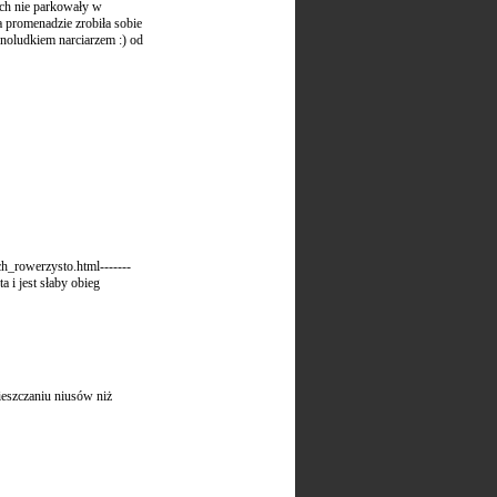
ich nie parkowały w
na promenadzie zrobiła sobie
noludkiem narciarzem :) od
_rowerzysto.html-------
 i jest słaby obieg
ieszczaniu niusów niż