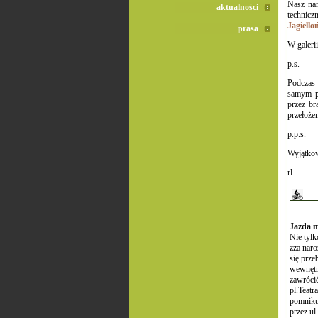
Nasz nam
aktualności
technicz
Jagiello
prasa
W galeri
p.s.
Podczas 
samym p
przez br
przełoże
p.p.s.
Wyjątkow
rl
Jazda m
Nie tylk
zza naro
się prz
wewnętrz
zawrócić
pl.Teatr
pomniku
przez u