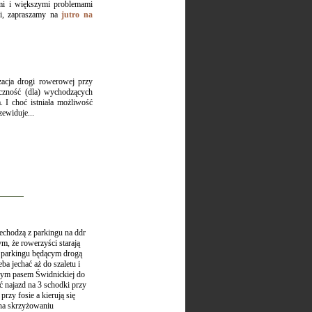
ymi i większymi problemami
li, zapraszamy na
jutro na
acja drogi rowerowej przy
czność (dla) wychodzących
. I choć istniała możliwość
ewiduje...
zechodzą z parkingu na ddr
m, że rowerzyści starają
a parkingu będącym drogą
ba jechać aż do szaletu i
ewym pasem Świdnickiej do
ć najazd na 3 schodki przy
zy fosie a kierują się
 na skrzyżowaniu