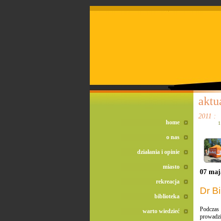
doreta bez recepty
duomox bez recepty
izotek bez recepty
aktu
2011 :
home
1
o nas
działania i opinie
miasto
07 maj
rekreacja
Dr B
biblioteka
Podczas 
warto wiedzieć
prowadz